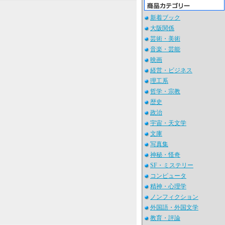
新着ブック
大阪関係
芸術・美術
音楽・芸能
映画
経営・ビジネス
理工系
哲学・宗教
歴史
政治
宇宙・天文学
文庫
写真集
神秘・怪奇
SF・ミステリー
コンピュータ
精神・心理学
ノンフィクション
外国語・外国文学
教育・評論