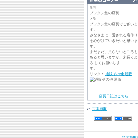
名前
ブックン堂の店長
メモ
ブックン堂の店長でございま
みなさまに、愛される店作り
を心がけていきたいと思いま
まだまだ、足らないところも
あると思いますが、末長くよ
ろ しくお願いしま
リンク：
通販その他 通販
店長日記はこちら
古本買取
特定商取