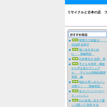
リサイクルと古本の店 
習慣力で若返る!
日比野 佐和子
強く生きるため
に 美輪明宏
日本軍兵士 吉田 裕
子どもを犯罪・事故
から守る安心マニュア
ル 子どもの危険回避研
究所 編
悩みも苦しみもメッ
タ斬り！ 美輪明宏
女スパイ J.バーナー
ド・ハットン
わが生涯―生きて愛
して闘って 住井 すゑ