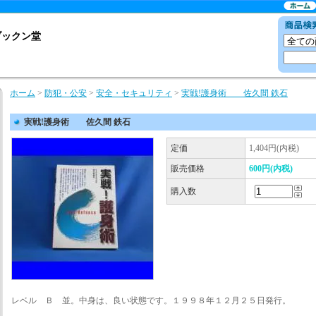
ブックン堂
ホーム
>
防犯・公安
>
安全・セキュリティ
>
実戦!護身術 佐久間 鉄石
実戦!護身術 佐久間 鉄石
定価
1,404円(内税)
販売価格
600円(内税)
購入数
レベル Ｂ 並。中身は、良い状態です。１９９８年１２月２５日発行。