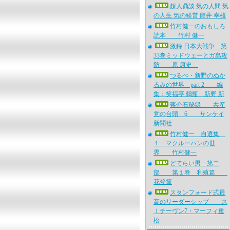
超人鼎談 気の人間 気
の人生 気の経営 船井 幸雄
竹村健一のおもしろ
読本 竹村 健一
激録 日本大戦争 第
33巻ミッドウェーとガ島攻
防 原 康史
つるべ・新野のぬか
るみの世界 part 2 編
集：笑福亭 鶴瓶 新野 新
蒋介石秘録 共産
党の台頭 6 サンケイ
新聞社
竹村健一 自選集
１ マクルーハンの世
界 竹村健一
どてらい男 第二
部 第１巻 利殖篇
花登筐
スタンフォード式最
高のリーダーシップ ス
ｌチーヴン7・マーフィ重
松