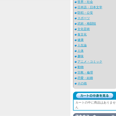
世界・社会
日本語・日本文学
防犯・公安
スポーツ
武術・格闘技
文化芸術
食文化
健康
人生論
人体
趣味
アニメ・コミック
動物
宗教・倫理
恋愛・結婚
その他
カートの中に商品はありませ
ん