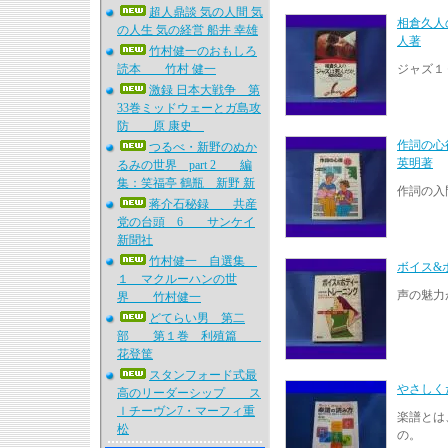
超人鼎談 気の人間 気
相倉久人
の人生 気の経営 船井 幸雄
人著
竹村健一のおもしろ
読本 竹村 健一
ジャズ１
激録 日本大戦争 第
33巻ミッドウェーとガ島攻
防 原 康史
作詞の心
つるべ・新野のぬか
英明著
るみの世界 part 2 編
集：笑福亭 鶴瓶 新野 新
作詞の入
蒋介石秘録 共産
党の台頭 6 サンケイ
新聞社
竹村健一 自選集
ボイス&
１ マクルーハンの世
声の魅力
界 竹村健一
どてらい男 第二
部 第１巻 利殖篇
花登筐
スタンフォード式最
やさしく
高のリーダーシップ ス
ｌチーヴン7・マーフィ重
楽譜とは
松
の。