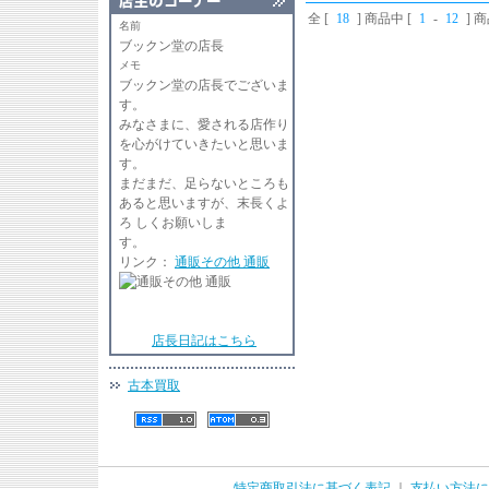
全 [
18
] 商品中 [
1
-
12
] 
名前
ブックン堂の店長
メモ
ブックン堂の店長でございま
す
みなさまに、愛される店作り
を心がけていきたいと思いま
す。
まだまだ、足らないところも
あると思いますが、末長くよ
ろ しくお願いしま
リンク：
通販その他 通販
店長日記はこちら
古本買取
特定商取引法に基づく表記
｜
支払い方法に