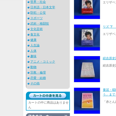
世界・社会
エリザベ
日本語・日本文学
防犯・公安
スポーツ
武術・格闘技
リズ 下
文化芸術
エリザベ
食文化
健康
人生論
人体
趣味
続吉原
アニメ・コミック
続吉原史
動物
宗教・倫理
恋愛・結婚
その他
童謡・唱
う」ま
「赤とん
カートの中に商品はありませ
ん