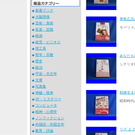
新着ブック
大阪関係
青島広志
芸術・美術
モーツァ
音楽・芸能
映画
経営・ビジネス
理工系
哲学・宗教
あなた
歴史
シナリオ
政治
宇宙・天文学
文庫
写真集
戦後生ま
神秘・怪奇
SF・ミステリー
昭和時代
コンピュータ
精神・心理学
ノンフィクション
外国語・外国文学
リズ 上
教育・評論