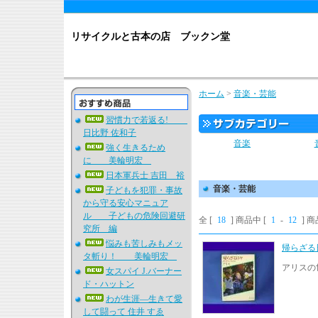
リサイクルと古本の店 ブックン堂
ホーム
>
音楽・芸能
習慣力で若返る!
日比野 佐和子
音楽
強く生きるため
に 美輪明宏
日本軍兵士 吉田 裕
音楽・芸能
子どもを犯罪・事故
から守る安心マニュア
ル 子どもの危険回避研
全 [
18
] 商品中 [
1
-
12
] 
究所 編
悩みも苦しみもメッ
帰らざる
タ斬り！ 美輪明宏
アリスの
女スパイ J.バーナー
ド・ハットン
わが生涯―生きて愛
して闘って 住井 すゑ