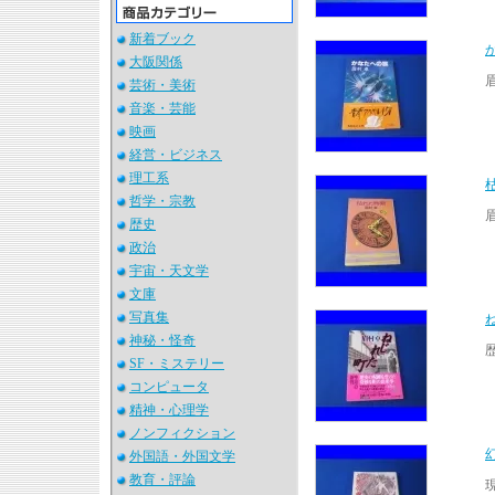
新着ブック
大阪関係
芸術・美術
音楽・芸能
映画
経営・ビジネス
理工系
哲学・宗教
歴史
政治
宇宙・天文学
文庫
写真集
神秘・怪奇
SF・ミステリー
コンピュータ
精神・心理学
ノンフィクション
外国語・外国文学
教育・評論