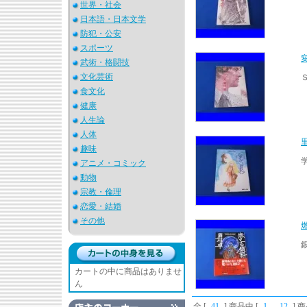
世界・社会
日本語・日本文学
防犯・公安
スポーツ
武術・格闘技
文化芸術
食文化
健康
人生論
人体
趣味
アニメ・コミック
動物
宗教・倫理
恋愛・結婚
その他
カートの中に商品はありませ
ん
全 [
41
] 商品中 [
1
-
12
] 