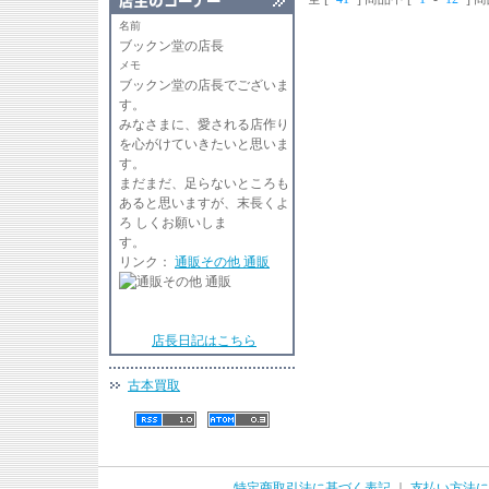
名前
ブックン堂の店長
メモ
ブックン堂の店長でございま
す
みなさまに、愛される店作り
を心がけていきたいと思いま
す。
まだまだ、足らないところも
あると思いますが、末長くよ
ろ しくお願いしま
リンク：
通販その他 通販
店長日記はこちら
古本買取
特定商取引法に基づく表記
｜
支払い方法に