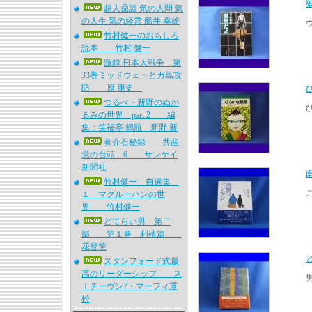
超人鼎談 気の人間 気
の人生 気の経営 船井 幸雄
竹村健一のおもしろ
読本 竹村 健一
激録 日本大戦争 第
33巻ミッドウェーとガ島攻
防 原 康史
つるべ・新野のぬか
るみの世界 part 2 編
集：笑福亭 鶴瓶 新野 新
蒋介石秘録 共産
党の台頭 6 サンケイ
新聞社
竹村健一 自選集
１ マクルーハンの世
界 竹村健一
どてらい男 第二
部 第１巻 利殖篇
花登筐
スタンフォード式最
高のリーダーシップ ス
ｌチーヴン7・マーフィ重
松