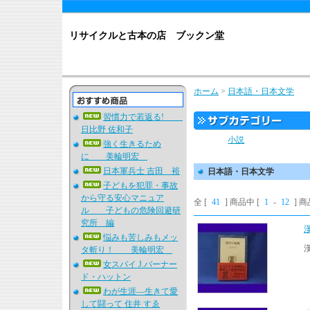
リサイクルと古本の店 ブックン堂
ホーム
>
日本語・日本文学
習慣力で若返る!
日比野 佐和子
小説
強く生きるため
に 美輪明宏
日本軍兵士 吉田 裕
日本語・日本文学
子どもを犯罪・事故
から守る安心マニュア
全 [
41
] 商品中 [
1
-
12
] 
ル 子どもの危険回避研
究所 編
悩みも苦しみもメッ
タ斬り！ 美輪明宏
女スパイ J.バーナー
ド・ハットン
わが生涯―生きて愛
して闘って 住井 すゑ