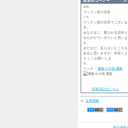
名前
ブックン堂の店長
メモ
ブックン堂の店長でございま
みなさまに、愛される店作り
を心がけていきたいと思いま
まだまだ、足らないところも
あると思いますが、末長くよ
ろ しくお願いしま
リンク：
通販その他 通販
店長日記はこちら
古本買取
特定商取