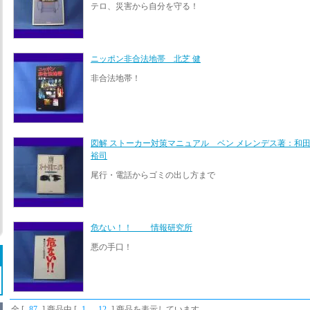
テロ、災害から自分を守る！
ニッポン非合法地帯 北芝 健
非合法地帯！
図解 ストーカー対策マニュアル ベン メレンデス著：和
裕司
尾行・電話からゴミの出し方まで
危ない！！ 情報研究所
悪の手口！
全 [
87
] 商品中 [
1
-
12
] 商品を表示しています。