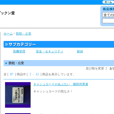
ブックン堂
ホーム
>
防犯・公安
危機管理
安全・セキュリティ
探偵
防犯・公安
並び順を変更
[
お
全 [
87
] 商品中 [
1
-
12
] 商品を表示しています。
キャシュカードがあぶない 柳田邦男著
キャッシュカードの危なさ！