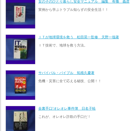
女の子のひとり暮らし安全マニュアル 編集 有働 義彦
実例から学ぶトラブル知らずの安全生活！！
ＩＴが地球環境を救う 松田晃一監修 天野一哉著
ＩＴ技術で、地球を救う方法。
サバイバル・バイブル 拓殖久慶著
危機・災害に全て応える秘技、公開！！
全裏手口!オレオレ事件簿 日名子暁
これが、オレオレ詐欺の手口だ！