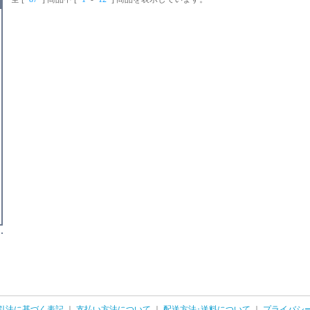
す。
す。
す
引法に基づく表記
｜
支払い方法について
｜
配送方法･送料について
｜
プライバシ