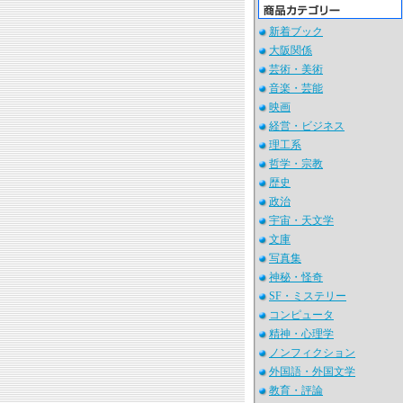
新着ブック
大阪関係
芸術・美術
音楽・芸能
映画
経営・ビジネス
理工系
哲学・宗教
歴史
政治
宇宙・天文学
文庫
写真集
神秘・怪奇
SF・ミステリー
コンピュータ
精神・心理学
ノンフィクション
外国語・外国文学
教育・評論