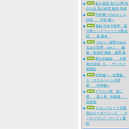
超人鼎談 気の人間 気
の人生 気の経営 船井 幸雄
竹村健一のおもしろ
読本 竹村 健一
激録 日本大戦争 第
33巻ミッドウェーとガ島攻
防 原 康史
つるべ・新野のぬか
るみの世界 part 2 編
集：笑福亭 鶴瓶 新野 新
蒋介石秘録 共産
党の台頭 6 サンケイ
新聞社
竹村健一 自選集
１ マクルーハンの世
界 竹村健一
どてらい男 第二
部 第１巻 利殖篇
花登筐
スタンフォード式最
高のリーダーシップ ス
ｌチーヴン7・マーフィ重
松