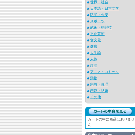
世界・社会
日本語・日本文学
防犯・公安
スポーツ
武術・格闘技
文化芸術
食文化
健康
人生論
人体
趣味
アニメ・コミック
動物
宗教・倫理
恋愛・結婚
その他
カートの中に商品はありませ
ん