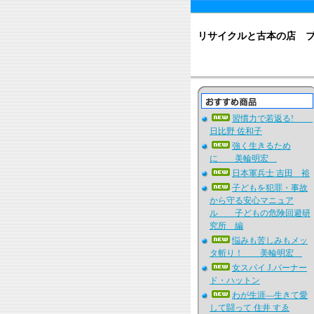
リサイクルと古本の店 
習慣力で若返る!
日比野 佐和子
強く生きるため
に 美輪明宏
日本軍兵士 吉田 裕
子どもを犯罪・事故
から守る安心マニュア
ル 子どもの危険回避研
究所 編
悩みも苦しみもメッ
タ斬り！ 美輪明宏
女スパイ J.バーナー
ド・ハットン
わが生涯―生きて愛
して闘って 住井 すゑ