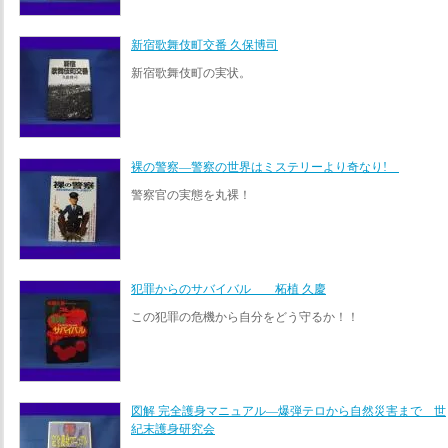
新宿歌舞伎町交番 久保博司
新宿歌舞伎町の実状。
裸の警察―警察の世界はミステリーより奇なり!
警察官の実態を丸裸！
犯罪からのサバイバル 柘植 久慶
この犯罪の危機から自分をどう守るか！！
図解 完全護身マニュアル―爆弾テロから自然災害まで 世
紀末護身研究会