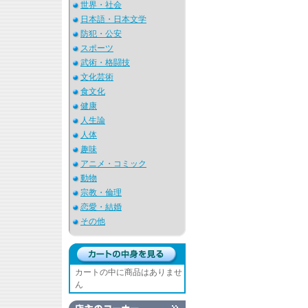
世界・社会
日本語・日本文学
防犯・公安
スポーツ
武術・格闘技
文化芸術
食文化
健康
人生論
人体
趣味
アニメ・コミック
動物
宗教・倫理
恋愛・結婚
その他
カートの中に商品はありませ
ん