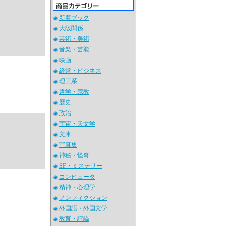
新着ブック
大阪関係
芸術・美術
音楽・芸能
映画
経営・ビジネス
理工系
哲学・宗教
歴史
政治
宇宙・天文学
文庫
写真集
神秘・怪奇
SF・ミステリー
コンピュータ
精神・心理学
ノンフィクション
外国語・外国文学
教育・評論