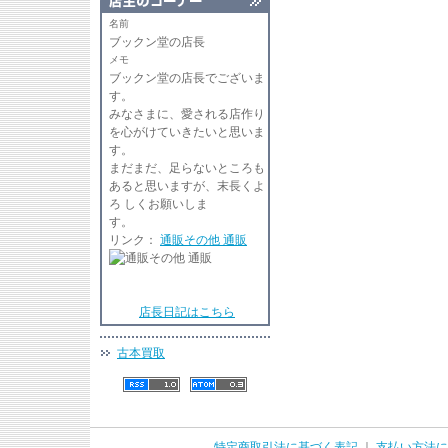
名前
ブックン堂の店長
メモ
ブックン堂の店長でございま
す
みなさまに、愛される店作り
を心がけていきたいと思いま
す。
まだまだ、足らないところも
あると思いますが、末長くよ
ろ しくお願いしま
リンク：
通販その他 通販
店長日記はこちら
古本買取
特定商取引法に基づく表記
｜
支払い方法に