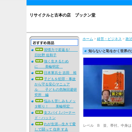
リサイクルと古本の店 ブックン堂
ホーム
>
経営・ビジネス
>
政
習慣力で若返る!
知らないと恥をかく世界の大
日比野 佐和子
強く生きるため
に 美輪明宏
日本軍兵士 吉田 裕
子どもを犯罪・事故
から守る安心マニュア
ル 子どもの危険回避研
究所 編
悩みも苦しみもメッ
タ斬り！ 美輪明宏
女スパイ J.バーナー
ド・ハットン
わが生涯―生きて愛
レベル B 並、帯付。中身
して闘って 住井 すゑ