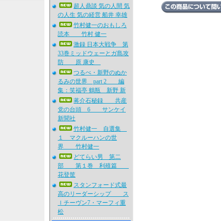
超人鼎談 気の人間 気
の人生 気の経営 船井 幸雄
竹村健一のおもしろ
読本 竹村 健一
激録 日本大戦争 第
33巻ミッドウェーとガ島攻
防 原 康史
つるべ・新野のぬか
るみの世界 part 2 編
集：笑福亭 鶴瓶 新野 新
蒋介石秘録 共産
党の台頭 6 サンケイ
新聞社
竹村健一 自選集
１ マクルーハンの世
界 竹村健一
どてらい男 第二
部 第１巻 利殖篇
花登筐
スタンフォード式最
高のリーダーシップ ス
ｌチーヴン7・マーフィ重
松