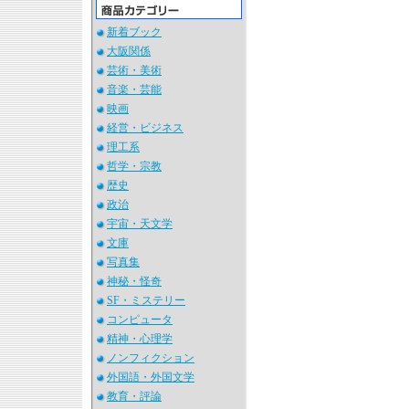
新着ブック
大阪関係
芸術・美術
音楽・芸能
映画
経営・ビジネス
理工系
哲学・宗教
歴史
政治
宇宙・天文学
文庫
写真集
神秘・怪奇
SF・ミステリー
コンピュータ
精神・心理学
ノンフィクション
外国語・外国文学
教育・評論