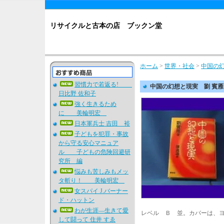
リサイクルと古本の店 ブックン堂
ホーム
>
世界・社会
>
中国の幻
習慣力で若返る!
中国の幻想と現実 劉 賓雁
日比野 佐和子
強く生きるため
に 美輪明宏
日本軍兵士 吉田 裕
子どもを犯罪・事故
から守る安心マニュア
ル 子どもの危険回避研
究所 編
悩みも苦しみもメッ
タ斬り！ 美輪明宏
女スパイ J.バーナー
ド・ハットン
わが生涯―生きて愛
レベル Ｂ 並。カバーは、
して闘って 住井 すゑ