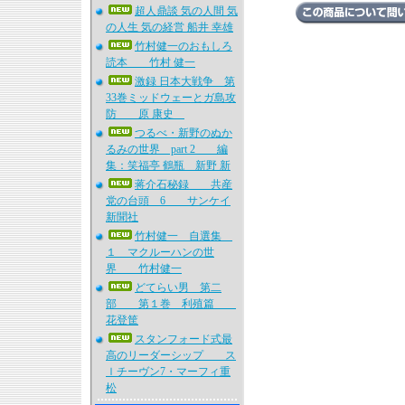
超人鼎談 気の人間 気
の人生 気の経営 船井 幸雄
竹村健一のおもしろ
読本 竹村 健一
激録 日本大戦争 第
33巻ミッドウェーとガ島攻
防 原 康史
つるべ・新野のぬか
るみの世界 part 2 編
集：笑福亭 鶴瓶 新野 新
蒋介石秘録 共産
党の台頭 6 サンケイ
新聞社
竹村健一 自選集
１ マクルーハンの世
界 竹村健一
どてらい男 第二
部 第１巻 利殖篇
花登筐
スタンフォード式最
高のリーダーシップ ス
ｌチーヴン7・マーフィ重
松