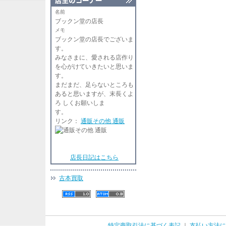
名前
ブックン堂の店長
メモ
ブックン堂の店長でございま
す
みなさまに、愛される店作り
を心がけていきたいと思いま
す。
まだまだ、足らないところも
あると思いますが、末長くよ
ろ しくお願いしま
リンク：
通販その他 通販
店長日記はこちら
古本買取
特定商取引法に基づく表記
｜
支払い方法に