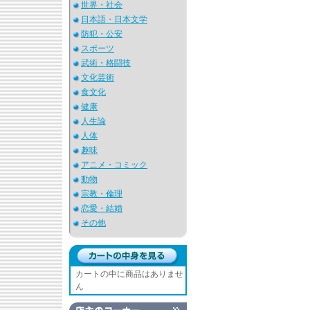
世界・社会
日本語・日本文学
防犯・公安
スポーツ
武術・格闘技
文化芸術
食文化
健康
人生論
人体
趣味
アニメ・コミック
動物
宗教・倫理
恋愛・結婚
その他
カートの中に商品はありませ
ん