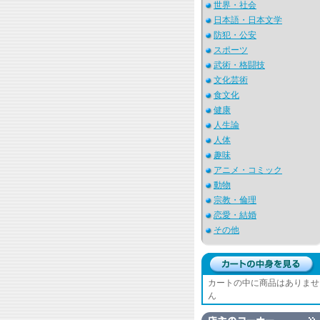
世界・社会
日本語・日本文学
防犯・公安
スポーツ
武術・格闘技
文化芸術
食文化
健康
人生論
人体
趣味
アニメ・コミック
動物
宗教・倫理
恋愛・結婚
その他
カートの中に商品はありませ
ん