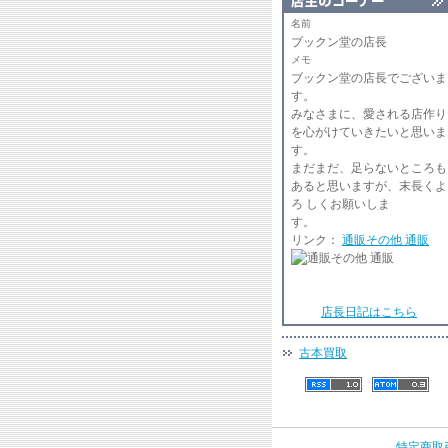
名前
ブックン堂の店長
メモ
ブックン堂の店長でございま
みなさまに、愛される店作り
を心がけていきたいと思いま
まだまだ、足らないところも
あると思いますが、末長くよ
ろ しくお願いしま
リンク：
通販その他 通販
店長日記はこちら
古本買取
特定商取