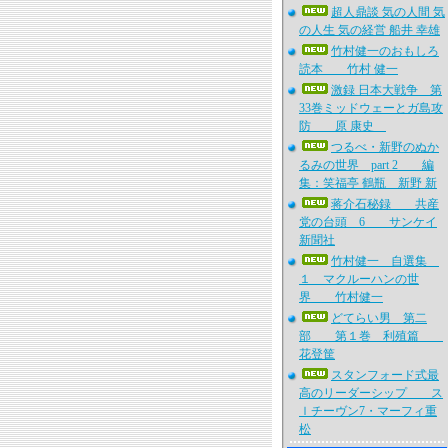
超人鼎談 気の人間 気
の人生 気の経営 船井 幸雄
竹村健一のおもしろ
読本 竹村 健一
激録 日本大戦争 第
33巻ミッドウェーとガ島攻
防 原 康史
つるべ・新野のぬか
るみの世界 part 2 編
集：笑福亭 鶴瓶 新野 新
蒋介石秘録 共産
党の台頭 6 サンケイ
新聞社
竹村健一 自選集
１ マクルーハンの世
界 竹村健一
どてらい男 第二
部 第１巻 利殖篇
花登筐
スタンフォード式最
高のリーダーシップ ス
ｌチーヴン7・マーフィ重
松