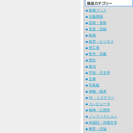
新着ブック
大阪関係
芸術・美術
音楽・芸能
映画
経営・ビジネス
理工系
哲学・宗教
歴史
政治
宇宙・天文学
文庫
写真集
神秘・怪奇
SF・ミステリー
コンピュータ
精神・心理学
ノンフィクション
外国語・外国文学
教育・評論