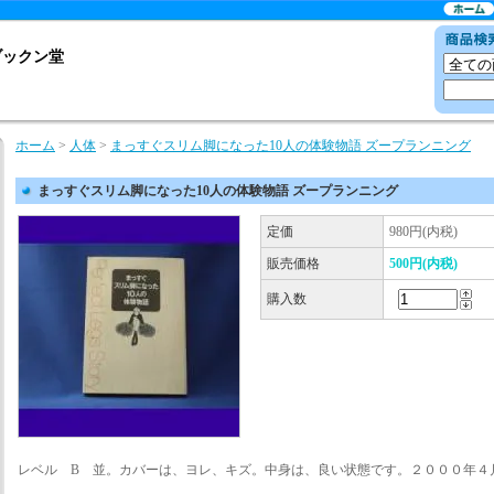
ブックン堂
ホーム
>
人体
>
まっすぐスリム脚になった10人の体験物語 ズープランニング
まっすぐスリム脚になった10人の体験物語 ズープランニング
定価
980円(内税)
販売価格
500円(内税)
購入数
レベル B 並。カバーは、ヨレ、キズ。中身は、良い状態です。２０００年４