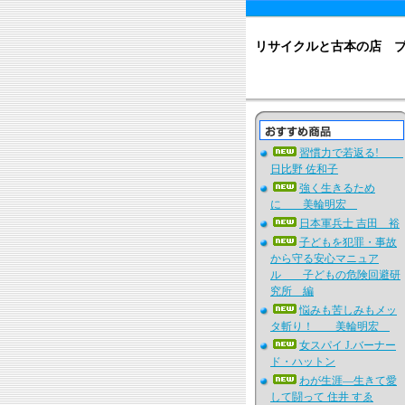
リサイクルと古本の店 
習慣力で若返る!
日比野 佐和子
強く生きるため
に 美輪明宏
日本軍兵士 吉田 裕
子どもを犯罪・事故
から守る安心マニュア
ル 子どもの危険回避研
究所 編
悩みも苦しみもメッ
タ斬り！ 美輪明宏
女スパイ J.バーナー
ド・ハットン
わが生涯―生きて愛
して闘って 住井 すゑ