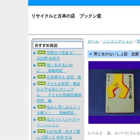
リサイクルと古本の店 ブックン堂
ホーム
>
ノンフィクション
>
習慣力で若返る!
男と女のないしょ話 志賀 
日比野 佐和子
強く生きるため
に 美輪明宏
日本軍兵士 吉田 裕
子どもを犯罪・事故
から守る安心マニュア
ル 子どもの危険回避研
究所 編
悩みも苦しみもメッ
タ斬り！ 美輪明宏
女スパイ J.バーナー
ド・ハットン
わが生涯―生きて愛
レベルＣ 並。カバーにスレ
して闘って 住井 すゑ