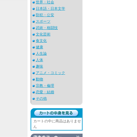
世界・社会
日本語・日本文学
防犯・公安
スポーツ
武術・格闘技
文化芸術
食文化
健康
人生論
人体
趣味
アニメ・コミック
動物
宗教・倫理
恋愛・結婚
その他
カートの中に商品はありませ
ん