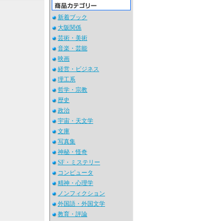
新着ブック
大阪関係
芸術・美術
音楽・芸能
映画
経営・ビジネス
理工系
哲学・宗教
歴史
政治
宇宙・天文学
文庫
写真集
神秘・怪奇
SF・ミステリー
コンピュータ
精神・心理学
ノンフィクション
外国語・外国文学
教育・評論