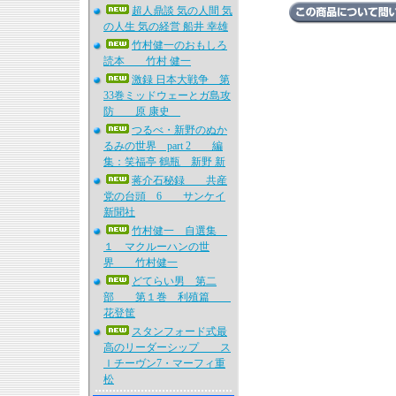
超人鼎談 気の人間 気
の人生 気の経営 船井 幸雄
竹村健一のおもしろ
読本 竹村 健一
激録 日本大戦争 第
33巻ミッドウェーとガ島攻
防 原 康史
つるべ・新野のぬか
るみの世界 part 2 編
集：笑福亭 鶴瓶 新野 新
蒋介石秘録 共産
党の台頭 6 サンケイ
新聞社
竹村健一 自選集
１ マクルーハンの世
界 竹村健一
どてらい男 第二
部 第１巻 利殖篇
花登筐
スタンフォード式最
高のリーダーシップ ス
ｌチーヴン7・マーフィ重
松