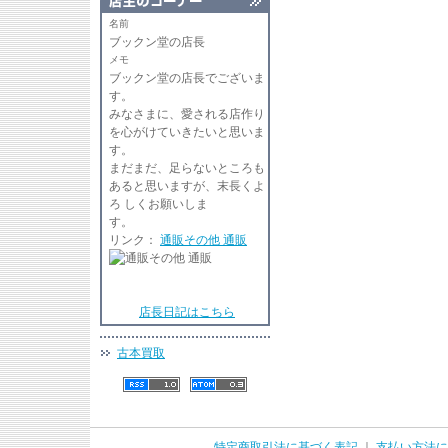
名前
ブックン堂の店長
メモ
ブックン堂の店長でございま
す
みなさまに、愛される店作り
を心がけていきたいと思いま
す。
まだまだ、足らないところも
あると思いますが、末長くよ
ろ しくお願いしま
リンク：
通販その他 通販
店長日記はこちら
古本買取
特定商取引法に基づく表記
｜
支払い方法に