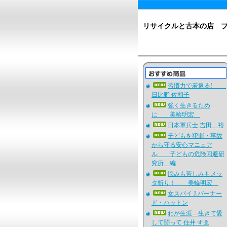
リサイクルと古本の店 
習慣力で若返る!
日比野 佐和子
強く生きるため
に 美輪明宏
日本軍兵士 吉田 裕
子どもを犯罪・事故
から守る安心マニュア
ル 子どもの危険回避研
究所 編
悩みも苦しみもメッ
タ斬り！ 美輪明宏
女スパイ J.バーナー
ド・ハットン
わが生涯―生きて愛
して闘って 住井 すゑ