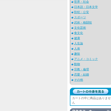
世界・社会
日本語・日本文学
防犯・公安
スポーツ
武術・格闘技
文化芸術
食文化
健康
人生論
人体
趣味
アニメ・コミック
動物
宗教・倫理
恋愛・結婚
その他
カートの中に商品はありませ
ん