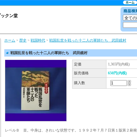
ブックン堂
ホーム
>
歴史
>
戦国時代
>
戦国乱世を戦った十二人の軍師たち 武田鏡村
戦国乱世を戦った十二人の軍師たち 武田鏡村
定価
1,365円(内税)
販売価格
650円(内税)
購入数
レベルＢ 並。中身は、きれいな状態です。１９９２年７月７日第１版第２刷発