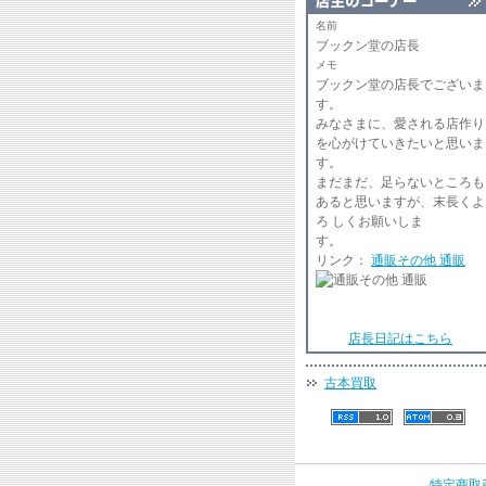
名前
ブックン堂の店長
メモ
ブックン堂の店長でございま
みなさまに、愛される店作り
を心がけていきたいと思いま
まだまだ、足らないところも
あると思いますが、末長くよ
ろ しくお願いしま
リンク：
通販その他 通販
店長日記はこちら
古本買取
特定商取