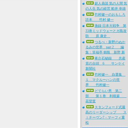
超人鼎談 気の人間 気
の人生 気の経営 船井 幸雄
竹村健一のおもしろ
読本 竹村 健一
激録 日本大戦争 第
33巻ミッドウェーとガ島攻
防 原 康史
つるべ・新野のぬか
るみの世界 part 2 編
集：笑福亭 鶴瓶 新野 新
蒋介石秘録 共産
党の台頭 6 サンケイ
新聞社
竹村健一 自選集
１ マクルーハンの世
界 竹村健一
どてらい男 第二
部 第１巻 利殖篇
花登筐
スタンフォード式最
高のリーダーシップ ス
ｌチーヴン7・マーフィ重
松