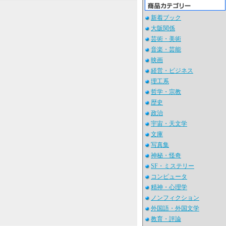
新着ブック
大阪関係
芸術・美術
音楽・芸能
映画
経営・ビジネス
理工系
哲学・宗教
歴史
政治
宇宙・天文学
文庫
写真集
神秘・怪奇
SF・ミステリー
コンピュータ
精神・心理学
ノンフィクション
外国語・外国文学
教育・評論