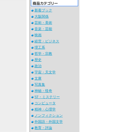
新着ブック
大阪関係
芸術・美術
音楽・芸能
映画
経営・ビジネス
理工系
哲学・宗教
歴史
政治
宇宙・天文学
文庫
写真集
神秘・怪奇
SF・ミステリー
コンピュータ
精神・心理学
ノンフィクション
外国語・外国文学
教育・評論