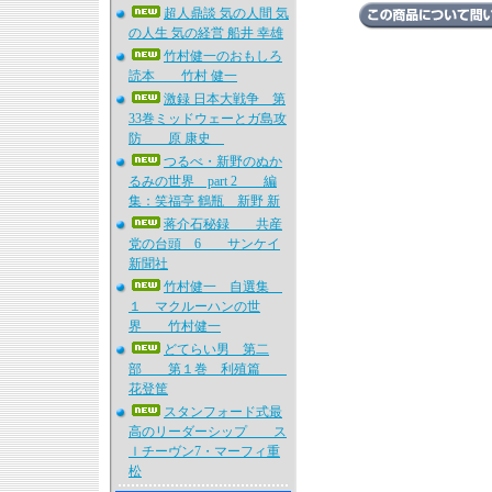
超人鼎談 気の人間 気
の人生 気の経営 船井 幸雄
竹村健一のおもしろ
読本 竹村 健一
激録 日本大戦争 第
33巻ミッドウェーとガ島攻
防 原 康史
つるべ・新野のぬか
るみの世界 part 2 編
集：笑福亭 鶴瓶 新野 新
蒋介石秘録 共産
党の台頭 6 サンケイ
新聞社
竹村健一 自選集
１ マクルーハンの世
界 竹村健一
どてらい男 第二
部 第１巻 利殖篇
花登筐
スタンフォード式最
高のリーダーシップ ス
ｌチーヴン7・マーフィ重
松