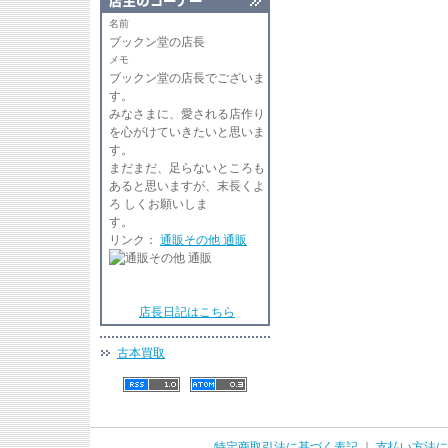
名前
ブックン堂の店長
メモ
ブックン堂の店長でございま
す
みなさまに、愛される店作り
を心がけていきたいと思いま
す。
まだまだ、足らないところも
あると思いますが、末長くよ
ろ しくお願いしま
リンク：
通販その他 通販
店長日記はこちら
古本買取
特定商取引法に基づく表記
｜
支払い方法に