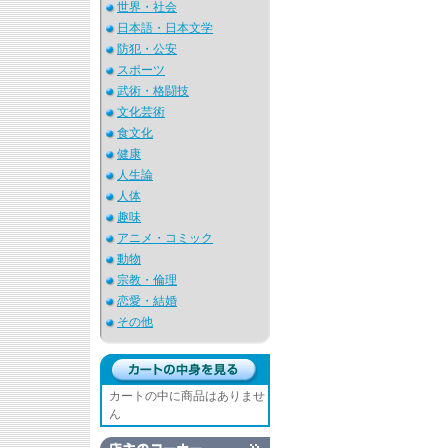
世界・社会
日本語・日本文学
防犯・公安
スポーツ
武術・格闘技
文化芸術
食文化
健康
人生論
人体
趣味
アニメ・コミック
動物
宗教・倫理
恋愛・結婚
その他
カートの中に商品はありませ
ん