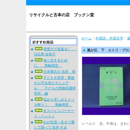
リサイクルと古本の店 ブックン堂
ホーム
>
外国語・外国文学
>
習慣力で若返る!
嵐が丘 下 エミリ・ブロ
日比野 佐和子
強く生きるため
に 美輪明宏
日本軍兵士 吉田 裕
子どもを犯罪・事故
から守る安心マニュア
ル 子どもの危険回避研
究所 編
悩みも苦しみもメッ
タ斬り！ 美輪明宏
女スパイ J.バーナー
ド・ハットン
わが生涯―生きて愛
レベルＣ 並。中身は、きれ
して闘って 住井 すゑ