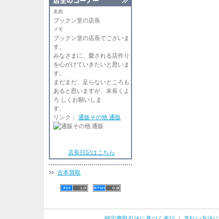
名前
ブックン堂の店長
メモ
ブックン堂の店長でございま
す
みなさまに、愛される店作り
を心がけていきたいと思いま
す。
まだまだ、足らないところも
あると思いますが、末長くよ
ろ しくお願いしま
リンク：
通販その他 通販
店長日記はこちら
古本買取
特定商取引法に基づく表記
｜
支払い方法に