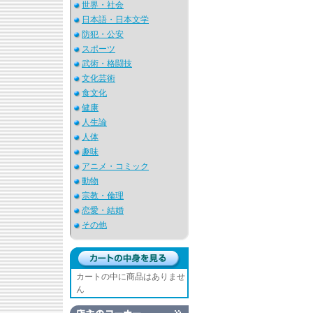
世界・社会
日本語・日本文学
防犯・公安
スポーツ
武術・格闘技
文化芸術
食文化
健康
人生論
人体
趣味
アニメ・コミック
動物
宗教・倫理
恋愛・結婚
その他
カートの中に商品はありませ
ん