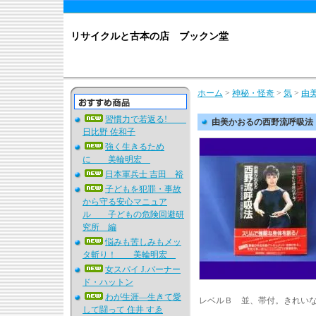
リサイクルと古本の店 ブックン堂
ホーム
>
神秘・怪奇
>
気
>
由
習慣力で若返る!
由美かおるの西野流呼吸法
日比野 佐和子
強く生きるため
に 美輪明宏
日本軍兵士 吉田 裕
子どもを犯罪・事故
から守る安心マニュア
ル 子どもの危険回避研
究所 編
悩みも苦しみもメッ
タ斬り！ 美輪明宏
女スパイ J.バーナー
ド・ハットン
わが生涯―生きて愛
レベルＢ 並、帯付。きれい
して闘って 住井 すゑ