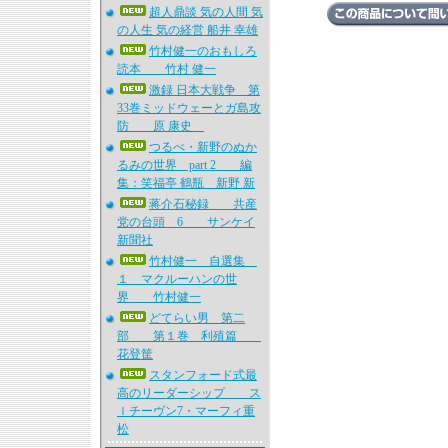
超人鼎談 気の人間 気
の人生 気の経営 船井 幸雄
竹村健一のおもしろ
読本 竹村 健一
激録 日本大戦争 第
33巻ミッドウェーとガ島攻
防 原 康史
つるべ・新野のぬか
るみの世界 part 2 編
集：笑福亭 鶴瓶 新野 新
蒋介石秘録 共産
党の台頭 6 サンケイ
新聞社
竹村健一 自選集
１ マクルーハンの世
界 竹村健一
どてらい男 第二
部 第１巻 利殖篇
花登筐
スタンフォード式最
高のリーダーシップ ス
ｌチーヴン7・マーフィ重
松