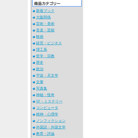
新着ブック
大阪関係
芸術・美術
音楽・芸能
映画
経営・ビジネス
理工系
哲学・宗教
歴史
政治
宇宙・天文学
文庫
写真集
神秘・怪奇
SF・ミステリー
コンピュータ
精神・心理学
ノンフィクション
外国語・外国文学
教育・評論