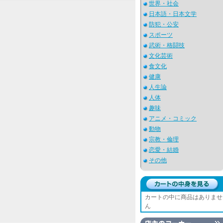
世界・社会
日本語・日本文学
防犯・公安
スポーツ
武術・格闘技
文化芸術
食文化
健康
人生論
人体
趣味
アニメ・コミック
動物
宗教・倫理
恋愛・結婚
その他
カートの中に商品はありませ
ん