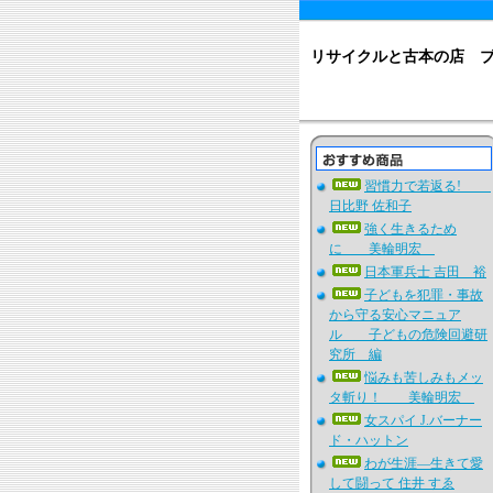
リサイクルと古本の店 
習慣力で若返る!
日比野 佐和子
強く生きるため
に 美輪明宏
日本軍兵士 吉田 裕
子どもを犯罪・事故
から守る安心マニュア
ル 子どもの危険回避研
究所 編
悩みも苦しみもメッ
タ斬り！ 美輪明宏
女スパイ J.バーナー
ド・ハットン
わが生涯―生きて愛
して闘って 住井 すゑ