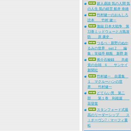
超人鼎談 気の人間 気
の人生 気の経営 船井 幸雄
竹村健一のおもしろ
読本 竹村 健一
激録 日本大戦争 第
33巻ミッドウェーとガ島攻
防 原 康史
つるべ・新野のぬか
るみの世界 part 2 編
集：笑福亭 鶴瓶 新野 新
蒋介石秘録 共産
党の台頭 6 サンケイ
新聞社
竹村健一 自選集
１ マクルーハンの世
界 竹村健一
どてらい男 第二
部 第１巻 利殖篇
花登筐
スタンフォード式最
高のリーダーシップ ス
ｌチーヴン7・マーフィ重
松