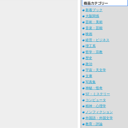
新着ブック
大阪関係
芸術・美術
音楽・芸能
映画
経営・ビジネス
理工系
哲学・宗教
歴史
政治
宇宙・天文学
文庫
写真集
神秘・怪奇
SF・ミステリー
コンピュータ
精神・心理学
ノンフィクション
外国語・外国文学
教育・評論