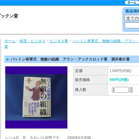
ブックン堂
ホーム
>
経営・ビジネス
>
ビジネス塾
>
パットン将軍式 無敵の組織 アラン
著
パットン将軍式 無敵の組織 アラン・アックスロッド著 酒井泰介著
定価
1,680円(内税)
販売価格
800円(内税)
購入数
レベルB 並。きれいな状態です。 2000年8月初版。