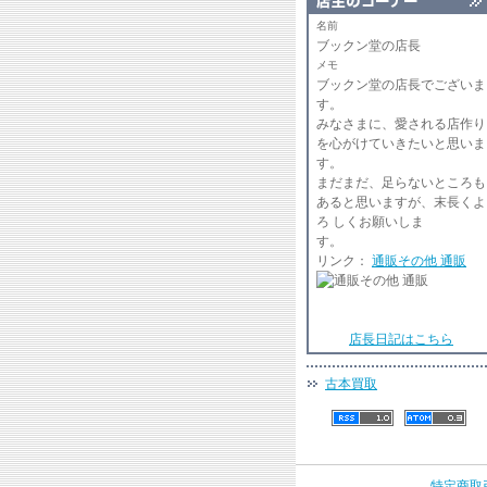
名前
ブックン堂の店長
メモ
ブックン堂の店長でございま
みなさまに、愛される店作り
を心がけていきたいと思いま
まだまだ、足らないところも
あると思いますが、末長くよ
ろ しくお願いしま
リンク：
通販その他 通販
店長日記はこちら
古本買取
特定商取