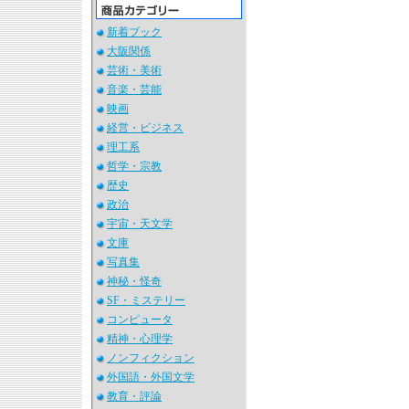
新着ブック
大阪関係
芸術・美術
音楽・芸能
映画
経営・ビジネス
理工系
哲学・宗教
歴史
政治
宇宙・天文学
文庫
写真集
神秘・怪奇
SF・ミステリー
コンピュータ
精神・心理学
ノンフィクション
外国語・外国文学
教育・評論