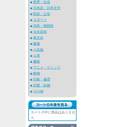
世界・社会
日本語・日本文学
防犯・公安
スポーツ
武術・格闘技
文化芸術
食文化
健康
人生論
人体
趣味
アニメ・コミック
動物
宗教・倫理
恋愛・結婚
その他
カートの中に商品はありませ
ん