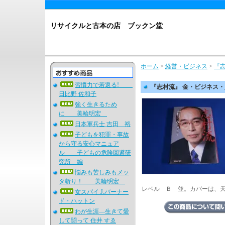
リサイクルと古本の店 ブックン堂
ホーム
>
経営・ビジネス
>
『
習慣力で若返る!
『志村流』 金・ビジネス
日比野 佐和子
強く生きるため
に 美輪明宏
日本軍兵士 吉田 裕
子どもを犯罪・事故
から守る安心マニュア
ル 子どもの危険回避研
究所 編
悩みも苦しみもメッ
タ斬り！ 美輪明宏
レベル Ｂ 並。カバーは、
女スパイ J.バーナー
ド・ハットン
わが生涯―生きて愛
して闘って 住井 すゑ