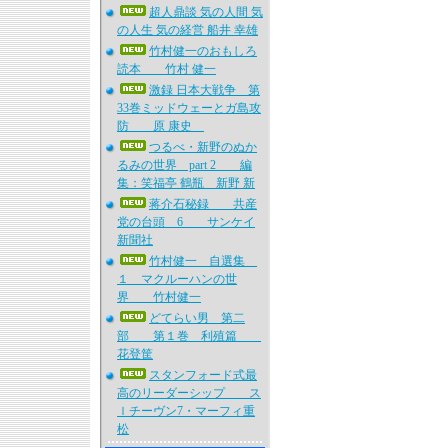
超人鼎談 気の人間 気
の人生 気の経営 船井 幸雄
竹村健一のおもしろ
読本 竹村 健一
激録 日本大戦争 第
33巻ミッドウェーとガ島攻
防 原 康史
つるべ・新野のぬか
るみの世界 part 2 編
集：笑福亭 鶴瓶 新野 新
蒋介石秘録 共産
党の台頭 6 サンケイ
新聞社
竹村健一 自選集
１ マクルーハンの世
界 竹村健一
どてらい男 第二
部 第１巻 利殖篇
花登筐
スタンフォード式最
高のリーダーシップ ス
ｌチーヴン7・マーフィ重
松