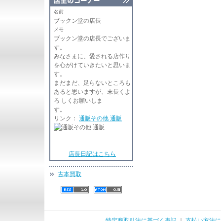
名前
ブックン堂の店長
メモ
ブックン堂の店長でございま
す
みなさまに、愛される店作り
を心がけていきたいと思いま
す。
まだまだ、足らないところも
あると思いますが、末長くよ
ろ しくお願いしま
リンク：
通販その他 通販
店長日記はこちら
古本買取
特定商取引法に基づく表記
｜
支払い方法に