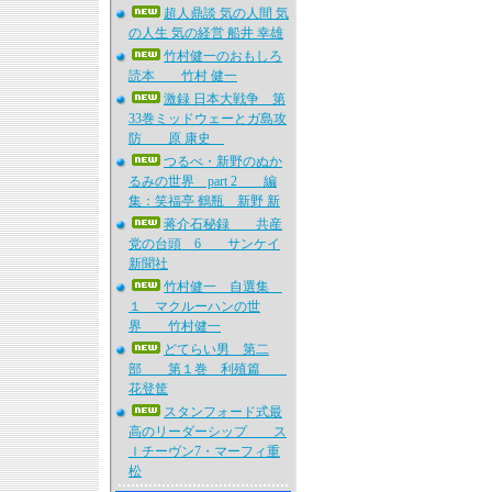
超人鼎談 気の人間 気
の人生 気の経営 船井 幸雄
竹村健一のおもしろ
読本 竹村 健一
激録 日本大戦争 第
33巻ミッドウェーとガ島攻
防 原 康史
つるべ・新野のぬか
るみの世界 part 2 編
集：笑福亭 鶴瓶 新野 新
蒋介石秘録 共産
党の台頭 6 サンケイ
新聞社
竹村健一 自選集
１ マクルーハンの世
界 竹村健一
どてらい男 第二
部 第１巻 利殖篇
花登筐
スタンフォード式最
高のリーダーシップ ス
ｌチーヴン7・マーフィ重
松