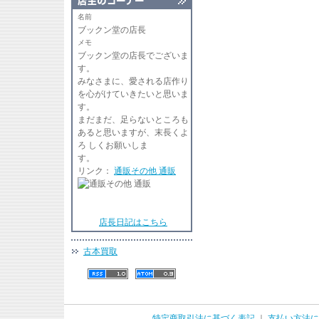
名前
ブックン堂の店長
メモ
ブックン堂の店長でございま
す
みなさまに、愛される店作り
を心がけていきたいと思いま
す。
まだまだ、足らないところも
あると思いますが、末長くよ
ろ しくお願いしま
リンク：
通販その他 通販
店長日記はこちら
古本買取
特定商取引法に基づく表記
｜
支払い方法に