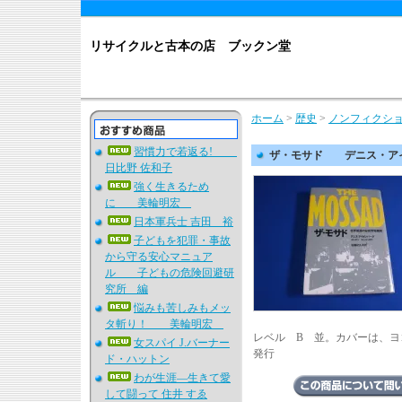
リサイクルと古本の店 ブックン堂
ホーム
>
歴史
>
ノンフィクシ
習慣力で若返る!
ザ・モサド デニス・ア
日比野 佐和子
強く生きるため
に 美輪明宏
日本軍兵士 吉田 裕
子どもを犯罪・事故
から守る安心マニュア
ル 子どもの危険回避研
究所 編
悩みも苦しみもメッ
タ斬り！ 美輪明宏
レベル B 並。カバーは、
女スパイ J.バーナー
発行
ド・ハットン
わが生涯―生きて愛
して闘って 住井 すゑ