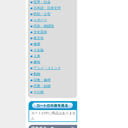
世界・社会
日本語・日本文学
防犯・公安
スポーツ
武術・格闘技
文化芸術
食文化
健康
人生論
人体
趣味
アニメ・コミック
動物
宗教・倫理
恋愛・結婚
その他
カートの中に商品はありませ
ん