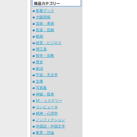
新着ブック
大阪関係
芸術・美術
音楽・芸能
映画
経営・ビジネス
理工系
哲学・宗教
歴史
政治
宇宙・天文学
文庫
写真集
神秘・怪奇
SF・ミステリー
コンピュータ
精神・心理学
ノンフィクション
外国語・外国文学
教育・評論