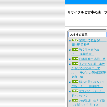
リサイクルと古本の店 
習慣力で若返る!
日比野 佐和子
強く生きるため
に 美輪明宏
日本軍兵士 吉田 裕
子どもを犯罪・事故
から守る安心マニュア
ル 子どもの危険回避研
究所 編
悩みも苦しみもメッ
タ斬り！ 美輪明宏
女スパイ J.バーナー
ド・ハットン
わが生涯―生きて愛
して闘って 住井 すゑ