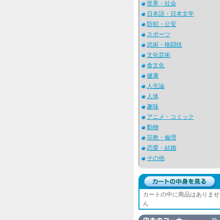
世界・社会
日本語・日本文学
防犯・公安
スポーツ
武術・格闘技
文化芸術
食文化
健康
人生論
人体
趣味
アニメ・コミック
動物
宗教・倫理
恋愛・結婚
その他
カートの中に商品はありませ
ん