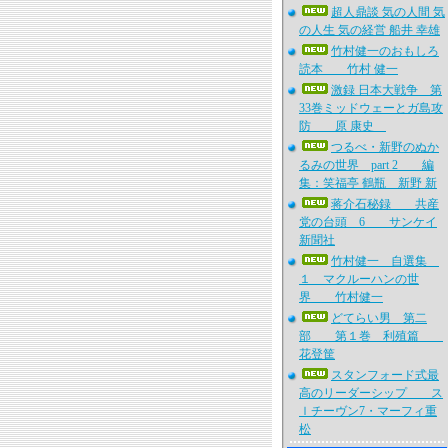
超人鼎談 気の人間 気
の人生 気の経営 船井 幸雄
竹村健一のおもしろ
読本 竹村 健一
激録 日本大戦争 第
33巻ミッドウェーとガ島攻
防 原 康史
つるべ・新野のぬか
るみの世界 part 2 編
集：笑福亭 鶴瓶 新野 新
蒋介石秘録 共産
党の台頭 6 サンケイ
新聞社
竹村健一 自選集
１ マクルーハンの世
界 竹村健一
どてらい男 第二
部 第１巻 利殖篇
花登筐
スタンフォード式最
高のリーダーシップ ス
ｌチーヴン7・マーフィ重
松