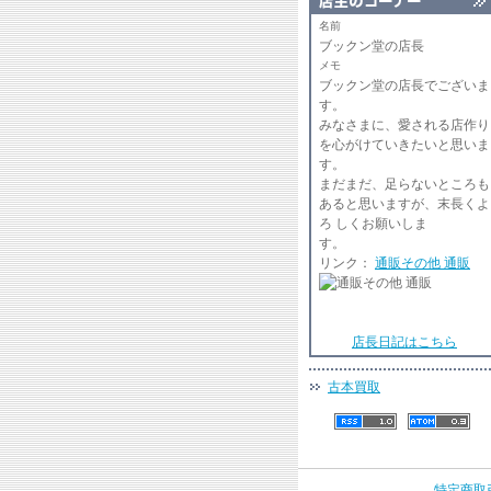
名前
ブックン堂の店長
メモ
ブックン堂の店長でございま
みなさまに、愛される店作り
を心がけていきたいと思いま
まだまだ、足らないところも
あると思いますが、末長くよ
ろ しくお願いしま
リンク：
通販その他 通販
店長日記はこちら
古本買取
特定商取