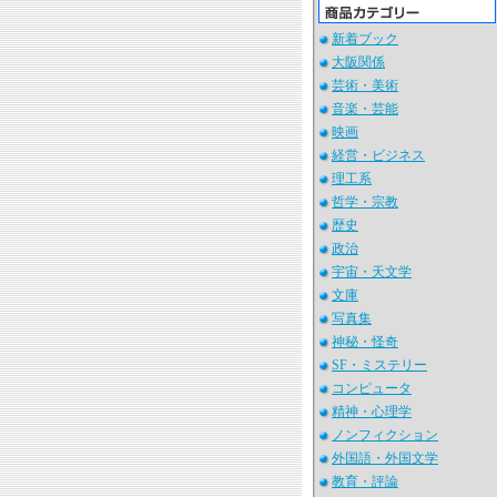
新着ブック
大阪関係
芸術・美術
音楽・芸能
映画
経営・ビジネス
理工系
哲学・宗教
歴史
政治
宇宙・天文学
文庫
写真集
神秘・怪奇
SF・ミステリー
コンピュータ
精神・心理学
ノンフィクション
外国語・外国文学
教育・評論