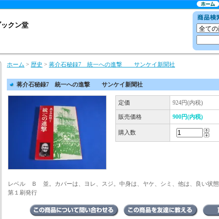
ブックン堂
ホーム
>
歴史
>
蒋介石秘録7 統一への進撃 サンケイ新聞社
蒋介石秘録7 統一への進撃 サンケイ新聞社
定価
924円(内税)
販売価格
900円(内税)
購入数
レベル Ｂ 並。カバーは、ヨレ、スジ。中身は、ヤケ、シミ、他は、良い状態
第１刷発行