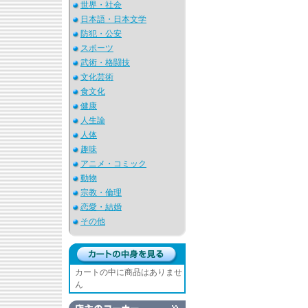
世界・社会
日本語・日本文学
防犯・公安
スポーツ
武術・格闘技
文化芸術
食文化
健康
人生論
人体
趣味
アニメ・コミック
動物
宗教・倫理
恋愛・結婚
その他
カートの中に商品はありませ
ん