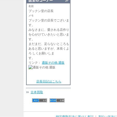
名前
ブックン堂の店長
メモ
ブックン堂の店長でございま
す
みなさまに、愛される店作り
を心がけていきたいと思いま
す。
まだまだ、足らないところも
あると思いますが、末長くよ
ろ しくお願いしま
リンク：
通販その他 通販
店長日記はこちら
古本買取
特定商取引法に基づく表記
｜
支払い方法に