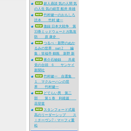
超人鼎談 気の人間 気
の人生 気の経営 船井 幸雄
竹村健一のおもしろ
読本 竹村 健一
激録 日本大戦争 第
33巻ミッドウェーとガ島攻
防 原 康史
つるべ・新野のぬか
るみの世界 part 2 編
集：笑福亭 鶴瓶 新野 新
蒋介石秘録 共産
党の台頭 6 サンケイ
新聞社
竹村健一 自選集
１ マクルーハンの世
界 竹村健一
どてらい男 第二
部 第１巻 利殖篇
花登筐
スタンフォード式最
高のリーダーシップ ス
ｌチーヴン7・マーフィ重
松