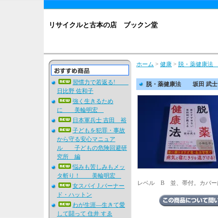
リサイクルと古本の店 ブックン堂
ホーム
>
健康
>
脱・薬健康法
習慣力で若返る!
脱・薬健康法 坂田 武士
日比野 佐和子
強く生きるため
に 美輪明宏
日本軍兵士 吉田 裕
子どもを犯罪・事故
から守る安心マニュア
ル 子どもの危険回避研
究所 編
悩みも苦しみもメッ
タ斬り！ 美輪明宏
レベル B 並、帯付。カバー
女スパイ J.バーナー
ド・ハットン
わが生涯―生きて愛
して闘って 住井 すゑ