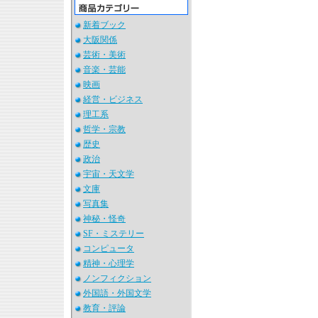
新着ブック
大阪関係
芸術・美術
音楽・芸能
映画
経営・ビジネス
理工系
哲学・宗教
歴史
政治
宇宙・天文学
文庫
写真集
神秘・怪奇
SF・ミステリー
コンピュータ
精神・心理学
ノンフィクション
外国語・外国文学
教育・評論