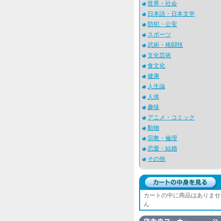
世界・社会
日本語・日本文学
防犯・公安
スポーツ
武術・格闘技
文化芸術
食文化
健康
人生論
人体
趣味
アニメ・コミック
動物
宗教・倫理
恋愛・結婚
その他
カートの中に商品はありませ
ん