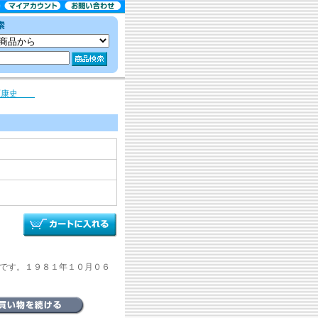
 原康史
態です。１９８１年１０月０６