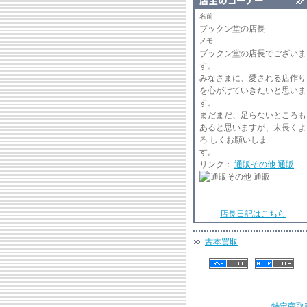
名前
ブックン堂の店長
メモ
ブックン堂の店長でございま
みなさまに、愛される店作り
を心がけていきたいと思いま
まだまだ、足らないところも
あると思いますが、末長くよ
ろ しくお願いしま
リンク：
通販その他 通販
店長日記はこちら
古本買取
特定商取