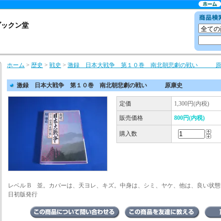
ブックン堂
ホーム
>
歴史
>
戦史
>
激録 日本大戦争 第１０巻 南北朝悲劇の戦い
激録 日本大戦争 第１０巻 南北朝悲劇の戦い 原康史
定価
1,300円(内税)
販売価格
800円(内税)
購入数
レベル B 並。カバーは、天ヨレ、キズ。中身は、シミ、ヤケ、他は、良い状
日初版発行