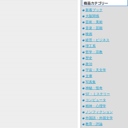
新着ブック
大阪関係
芸術・美術
音楽・芸能
映画
経営・ビジネス
理工系
哲学・宗教
歴史
政治
宇宙・天文学
文庫
写真集
神秘・怪奇
SF・ミステリー
コンピュータ
精神・心理学
ノンフィクション
外国語・外国文学
教育・評論