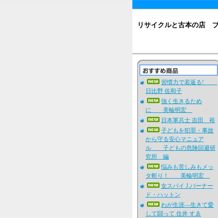
リサイクルと古本の店 
習慣力で若返る!
日比野 佐和子
強く生きるため
に 美輪明宏
日本軍兵士 吉田 裕
子どもを犯罪・事故
から守る安心マニュア
ル 子どもの危険回避研
究所 編
悩みも苦しみもメッ
タ斬り！ 美輪明宏
女スパイ J.バーナー
ド・ハットン
わが生涯―生きて愛
して闘って 住井 すゑ