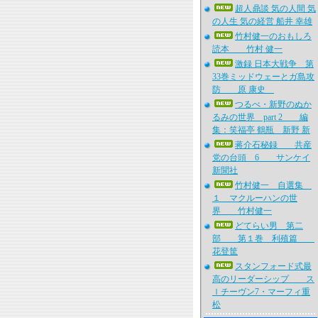
超人鼎談 気の人間 気
の人生 気の経営 船井 幸雄
竹村健一のおもしろ
読本 竹村 健一
激録 日本大戦争 第
33巻ミッドウェーとガ島攻
防 原 康史
つるべ・新野のぬか
るみの世界 part 2 編
集：笑福亭 鶴瓶 新野 新
蒋介石秘録 共産
党の台頭 6 サンケイ
新聞社
竹村健一 自選集
１ マクルーハンの世
界 竹村健一
どてらい男 第二
部 第１巻 利殖篇
花登筐
スタンフォード式最
高のリーダーシップ ス
ｌチーヴン7・マーフィ重
松