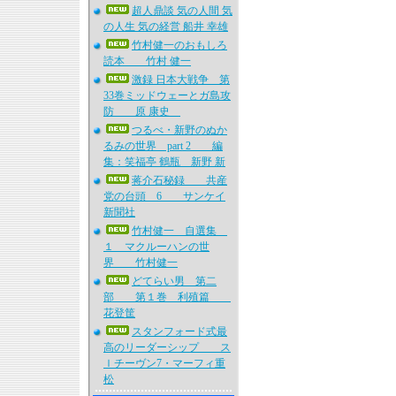
超人鼎談 気の人間 気
の人生 気の経営 船井 幸雄
竹村健一のおもしろ
読本 竹村 健一
激録 日本大戦争 第
33巻ミッドウェーとガ島攻
防 原 康史
つるべ・新野のぬか
るみの世界 part 2 編
集：笑福亭 鶴瓶 新野 新
蒋介石秘録 共産
党の台頭 6 サンケイ
新聞社
竹村健一 自選集
１ マクルーハンの世
界 竹村健一
どてらい男 第二
部 第１巻 利殖篇
花登筐
スタンフォード式最
高のリーダーシップ ス
ｌチーヴン7・マーフィ重
松