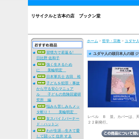
リサイクルと古本の店 ブックン堂
ホーム
>
哲学・宗教
>
ユダヤ
習慣力で若返る!
ユダヤ人の頭日本人の頭 
日比野 佐和子
強く生きるため
に 美輪明宏
日本軍兵士 吉田 裕
子どもを犯罪・事故
から守る安心マニュア
ル 子どもの危険回避研
究所 編
悩みも苦しみもメッ
タ斬り！ 美輪明宏
レベル Ｂ 並。カバーは、
女スパイ J.バーナー
２２刷発行。
ド・ハットン
わが生涯―生きて愛
して闘って 住井 すゑ