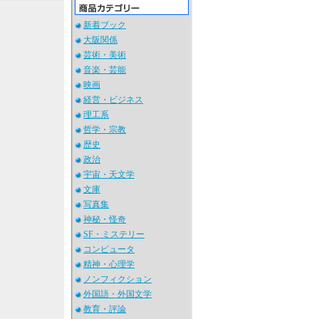
新着ブック
大阪関係
芸術・美術
音楽・芸能
映画
経営・ビジネス
理工系
哲学・宗教
歴史
政治
宇宙・天文学
文庫
写真集
神秘・怪奇
SF・ミステリー
コンピュータ
精神・心理学
ノンフィクション
外国語・外国文学
教育・評論