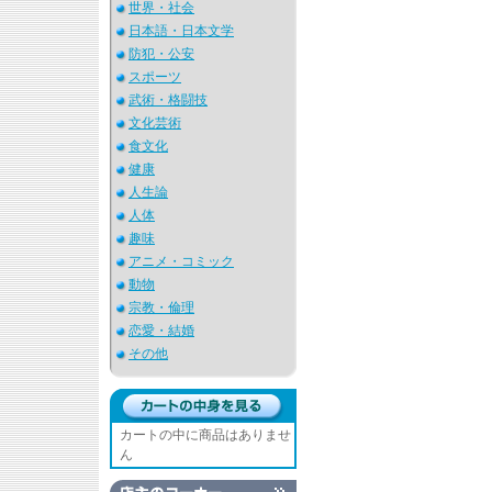
世界・社会
日本語・日本文学
防犯・公安
スポーツ
武術・格闘技
文化芸術
食文化
健康
人生論
人体
趣味
アニメ・コミック
動物
宗教・倫理
恋愛・結婚
その他
カートの中に商品はありませ
ん