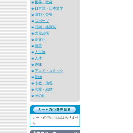
世界・社会
日本語・日本文学
防犯・公安
スポーツ
武術・格闘技
文化芸術
食文化
健康
人生論
人体
趣味
アニメ・コミック
動物
宗教・倫理
恋愛・結婚
その他
カートの中に商品はありませ
ん