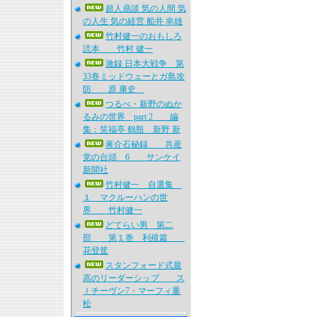
超人鼎談 気の人間 気
の人生 気の経営 船井 幸雄
竹村健一のおもしろ
読本 竹村 健一
激録 日本大戦争 第
33巻ミッドウェーとガ島攻
防 原 康史
つるべ・新野のぬか
るみの世界 part 2 編
集：笑福亭 鶴瓶 新野 新
蒋介石秘録 共産
党の台頭 6 サンケイ
新聞社
竹村健一 自選集
１ マクルーハンの世
界 竹村健一
どてらい男 第二
部 第１巻 利殖篇
花登筐
スタンフォード式最
高のリーダーシップ ス
ｌチーヴン7・マーフィ重
松