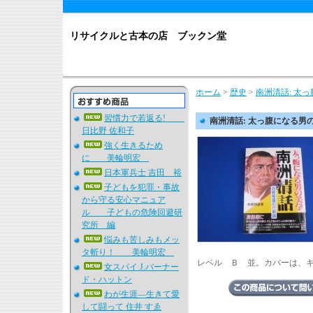
リサイクルと古本の店 ブックン堂
ホーム
>
歴史
>
南洲清話: 太
習慣力で若返る!
南洲清話: 太っ腹になる
日比野 佐和子
強く生きるため
に 美輪明宏
日本軍兵士 吉田 裕
子どもを犯罪・事故
から守る安心マニュア
ル 子どもの危険回避研
究所 編
悩みも苦しみもメッ
タ斬り！ 美輪明宏
レベル Ｂ 並。カバーは、
女スパイ J.バーナー
ド・ハットン
わが生涯―生きて愛
して闘って 住井 すゑ