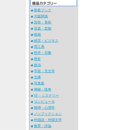
新着ブック
大阪関係
芸術・美術
音楽・芸能
映画
経営・ビジネス
理工系
哲学・宗教
歴史
政治
宇宙・天文学
文庫
写真集
神秘・怪奇
SF・ミステリー
コンピュータ
精神・心理学
ノンフィクション
外国語・外国文学
教育・評論