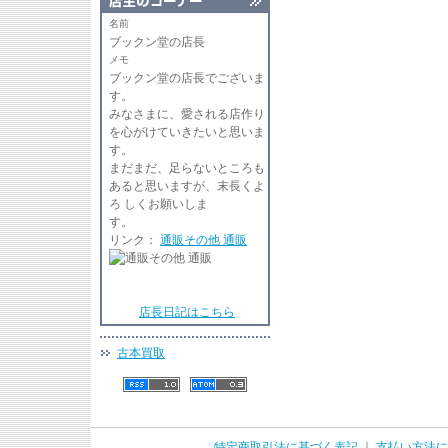
名前
ブックン堂の店長
メモ
ブックン堂の店長でございま
す
みなさまに、愛される店作り
を心がけていきたいと思いま
す。
まだまだ、足らないところも
あると思いますが、末長くよ
ろ しくお願いしま
リンク：
通販その他 通販
店長日記はこちら
古本買取
特定商取引法に基づく表記
｜
支払い方法に