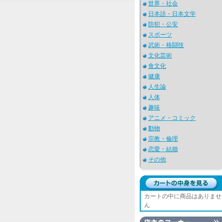
世界・社会
日本語・日本文学
防犯・公安
スポーツ
武術・格闘技
文化芸術
食文化
健康
人生論
人体
趣味
アニメ・コミック
動物
宗教・倫理
恋愛・結婚
その他
カートの中に商品はありませ
ん