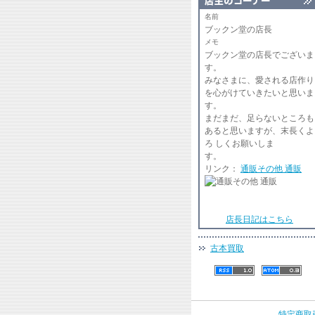
名前
ブックン堂の店長
メモ
ブックン堂の店長でございま
みなさまに、愛される店作り
を心がけていきたいと思いま
まだまだ、足らないところも
あると思いますが、末長くよ
ろ しくお願いしま
リンク：
通販その他 通販
店長日記はこちら
古本買取
特定商取