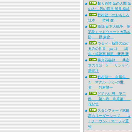
超人鼎談 気の人間 気
の人生 気の経営 船井 幸雄
竹村健一のおもしろ
読本 竹村 健一
激録 日本大戦争 第
33巻ミッドウェーとガ島攻
防 原 康史
つるべ・新野のぬか
るみの世界 part 2 編
集：笑福亭 鶴瓶 新野 新
蒋介石秘録 共産
党の台頭 6 サンケイ
新聞社
竹村健一 自選集
１ マクルーハンの世
界 竹村健一
どてらい男 第二
部 第１巻 利殖篇
花登筐
スタンフォード式最
高のリーダーシップ ス
ｌチーヴン7・マーフィ重
松