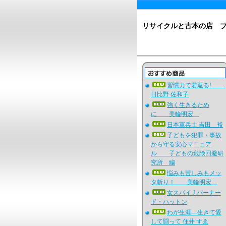
リサイクルと古本の店 
習慣力で若返る!
日比野 佐和子
強く生きるため
に 美輪明宏
日本軍兵士 吉田 裕
子どもを犯罪・事故
から守る安心マニュア
ル 子どもの危険回避研
究所 編
悩みも苦しみもメッ
タ斬り！ 美輪明宏
女スパイ J.バーナー
ド・ハットン
わが生涯―生きて愛
して闘って 住井 すゑ