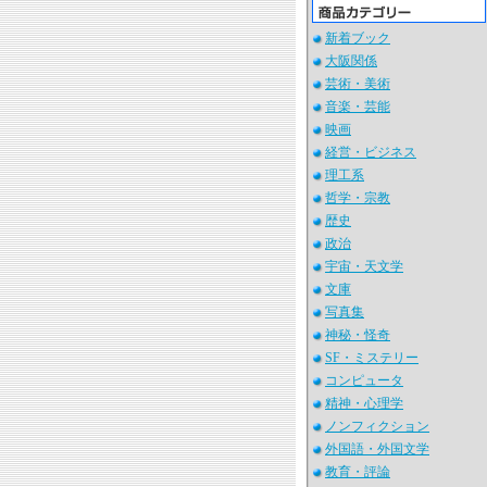
新着ブック
大阪関係
芸術・美術
音楽・芸能
映画
経営・ビジネス
理工系
哲学・宗教
歴史
政治
宇宙・天文学
文庫
写真集
神秘・怪奇
SF・ミステリー
コンピュータ
精神・心理学
ノンフィクション
外国語・外国文学
教育・評論