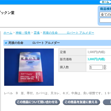
ブックン堂
ホーム
>
神秘・怪奇
>
霊魂
>
死後の生命 ロバート アルメダー
死後の生命 ロバート アルメダー
定価
1,600円(内税)
販売価格
3,000円(内税)
購入数
レベル B 並、帯付。カバーは、天ヨレ、キズ。中身は、良い状態です。１９