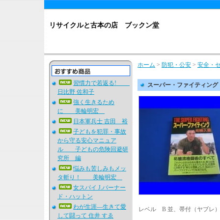
リサイクルと古本の店 ブックン堂
ホーム
>
防犯・公安
>
安全・
習慣力で若返る!
スーパー・ファイティン
日比野 佐和子
強く生きるため
に 美輪明宏
日本軍兵士 吉田 裕
子どもを犯罪・事故
から守る安心マニュア
ル 子どもの危険回避研
究所 編
悩みも苦しみもメッ
タ斬り！ 美輪明宏
女スパイ J.バーナー
ド・ハットン
わが生涯―生きて愛
レベル B 並、帯付（ヤブレ
して闘って 住井 すゑ