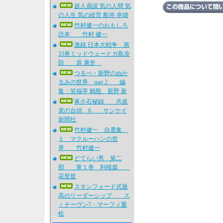
超人鼎談 気の人間 気
の人生 気の経営 船井 幸雄
竹村健一のおもしろ
読本 竹村 健一
激録 日本大戦争 第
33巻ミッドウェーとガ島攻
防 原 康史
つるべ・新野のぬか
るみの世界 part 2 編
集：笑福亭 鶴瓶 新野 新
蒋介石秘録 共産
党の台頭 6 サンケイ
新聞社
竹村健一 自選集
１ マクルーハンの世
界 竹村健一
どてらい男 第二
部 第１巻 利殖篇
花登筐
スタンフォード式最
高のリーダーシップ ス
ｌチーヴン7・マーフィ重
松