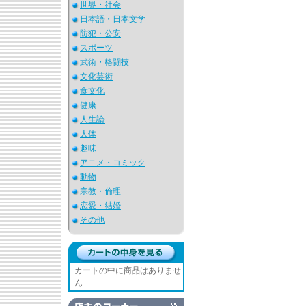
世界・社会
日本語・日本文学
防犯・公安
スポーツ
武術・格闘技
文化芸術
食文化
健康
人生論
人体
趣味
アニメ・コミック
動物
宗教・倫理
恋愛・結婚
その他
カートの中に商品はありませ
ん