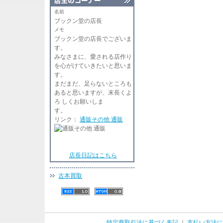
名前
ブックン堂の店長
メモ
ブックン堂の店長でございま
す
みなさまに、愛される店作り
を心がけていきたいと思いま
す。
まだまだ、足らないところも
あると思いますが、末長くよ
ろ しくお願いしま
リンク：
通販その他 通販
店長日記はこちら
古本買取
特定商取引法に基づく表記
｜
支払い方法に