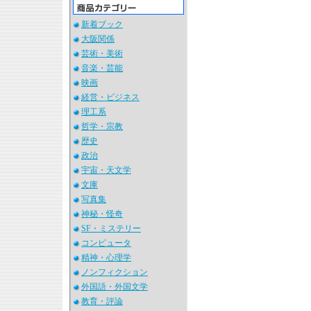
新着ブック
大阪関係
芸術・美術
音楽・芸能
映画
経営・ビジネス
理工系
哲学・宗教
歴史
政治
宇宙・天文学
文庫
写真集
神秘・怪奇
SF・ミステリー
コンピュータ
精神・心理学
ノンフィクション
外国語・外国文学
教育・評論