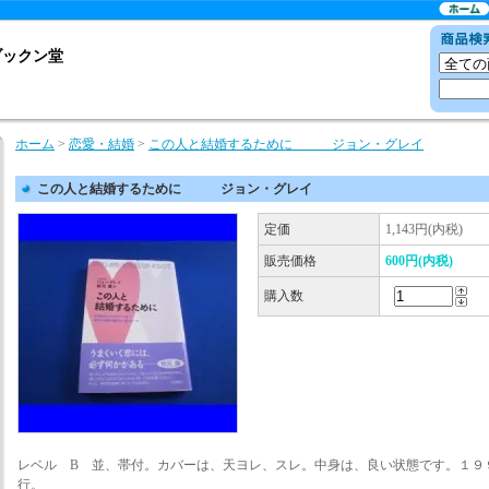
ブックン堂
ホーム
>
恋愛・結婚
>
この人と結婚するために ジョン・グレイ
この人と結婚するために ジョン・グレイ
定価
1,143円(内税)
販売価格
600円(内税)
購入数
レベル B 並、帯付。カバーは、天ヨレ、スレ。中身は、良い状態です。１９
行。