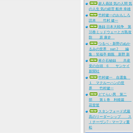
超人鼎談 気の人間 気
の人生 気の経営 船井 幸雄
竹村健一のおもしろ
読本 竹村 健一
激録 日本大戦争 第
33巻ミッドウェーとガ島攻
防 原 康史
つるべ・新野のぬか
るみの世界 part 2 編
集：笑福亭 鶴瓶 新野 新
蒋介石秘録 共産
党の台頭 6 サンケイ
新聞社
竹村健一 自選集
１ マクルーハンの世
界 竹村健一
どてらい男 第二
部 第１巻 利殖篇
花登筐
スタンフォード式最
高のリーダーシップ ス
ｌチーヴン7・マーフィ重
松