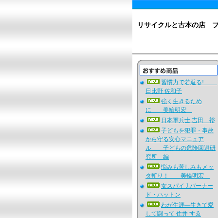
リサイクルと古本の店 
習慣力で若返る!
日比野 佐和子
強く生きるため
に 美輪明宏
日本軍兵士 吉田 裕
子どもを犯罪・事故
から守る安心マニュア
ル 子どもの危険回避研
究所 編
悩みも苦しみもメッ
タ斬り！ 美輪明宏
女スパイ J.バーナー
ド・ハットン
わが生涯―生きて愛
して闘って 住井 すゑ