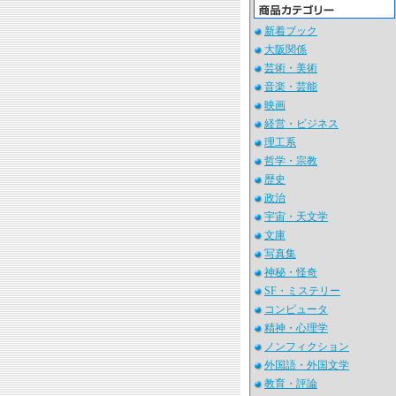
新着ブック
大阪関係
芸術・美術
音楽・芸能
映画
経営・ビジネス
理工系
哲学・宗教
歴史
政治
宇宙・天文学
文庫
写真集
神秘・怪奇
SF・ミステリー
コンピュータ
精神・心理学
ノンフィクション
外国語・外国文学
教育・評論