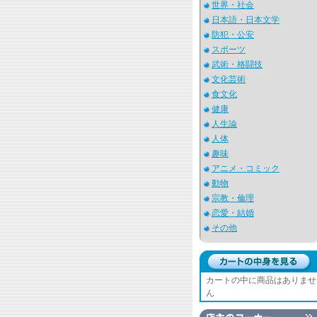
世界・社会
日本語・日本文学
防犯・公安
スポーツ
武術・格闘技
文化芸術
食文化
健康
人生論
人体
趣味
アニメ・コミック
動物
宗教・倫理
恋愛・結婚
その他
カートの中に商品はありませ
ん