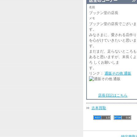
名前
ブックン堂の店長
メモ
ブックン堂の店長でございま
みなさまに、愛される店作り
を心がけていきたいと思いま
まだまだ、足らないところも
あると思いますが、末長くよ
ろ しくお願いしま
リンク：
通販その他 通販
店長日記はこちら
古本買取
特定商取