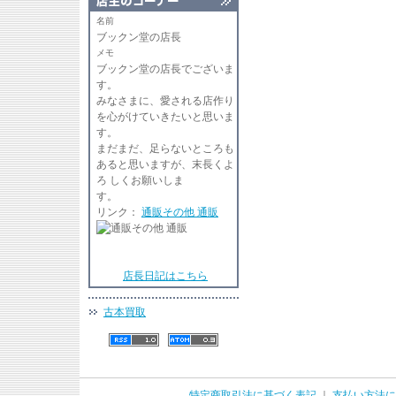
名前
ブックン堂の店長
メモ
ブックン堂の店長でございま
す
みなさまに、愛される店作り
を心がけていきたいと思いま
す。
まだまだ、足らないところも
あると思いますが、末長くよ
ろ しくお願いしま
リンク：
通販その他 通販
店長日記はこちら
古本買取
特定商取引法に基づく表記
｜
支払い方法に