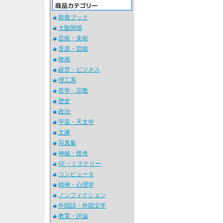
新着ブック
大阪関係
芸術・美術
音楽・芸能
映画
経営・ビジネス
理工系
哲学・宗教
歴史
政治
宇宙・天文学
文庫
写真集
神秘・怪奇
SF・ミステリー
コンピュータ
精神・心理学
ノンフィクション
外国語・外国文学
教育・評論