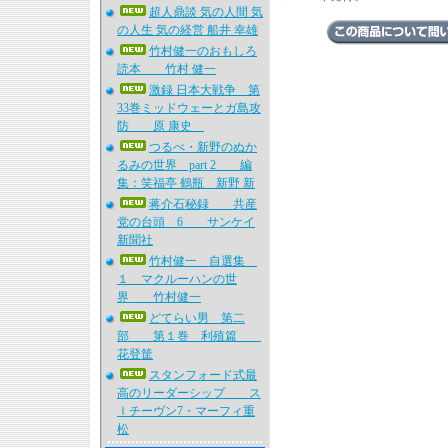
超人鼎談 気の人間 気
の人生 気の経営 船井 幸雄
竹村健一のおもしろ
読本 竹村 健一
激録 日本大戦争 第
33巻ミッドウェーとガ島攻
防 原 康史
つるべ・新野のぬか
るみの世界 part 2 編
集：笑福亭 鶴瓶 新野 新
蒋介石秘録 共産
党の台頭 6 サンケイ
新聞社
竹村健一 自選集
１ マクルーハンの世
界 竹村健一
どてらい男 第二
部 第１巻 利殖篇
花登筐
スタンフォード式最
高のリーダーシップ ス
ｌチーヴン7・マーフィ重
松