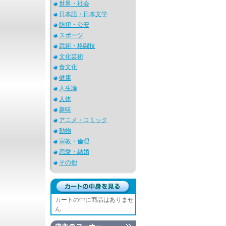
世界・社会
日本語・日本文学
防犯・公安
スポーツ
武術・格闘技
文化芸術
食文化
健康
人生論
人体
趣味
アニメ・コミック
動物
宗教・倫理
恋愛・結婚
その他
カートの中に商品はありませ
ん