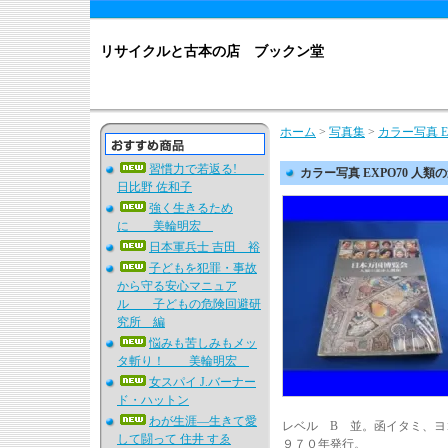
リサイクルと古本の店 ブックン堂
ホーム
>
写真集
>
カラー写真 
習慣力で若返る!
カラー写真 EXPO70 人
日比野 佐和子
強く生きるため
に 美輪明宏
日本軍兵士 吉田 裕
子どもを犯罪・事故
から守る安心マニュア
ル 子どもの危険回避研
究所 編
悩みも苦しみもメッ
タ斬り！ 美輪明宏
女スパイ J.バーナー
ド・ハットン
わが生涯―生きて愛
レベル B 並。函イタミ、
して闘って 住井 すゑ
９７０年発行。