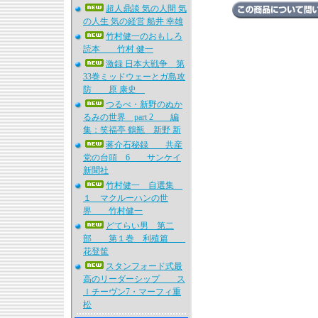
超人鼎談 気の人間 気
の人生 気の経営 船井 幸雄
竹村健一のおもしろ
読本 竹村 健一
激録 日本大戦争 第
33巻ミッドウェーとガ島攻
防 原 康史
つるべ・新野のぬか
るみの世界 part 2 編
集：笑福亭 鶴瓶 新野 新
蒋介石秘録 共産
党の台頭 6 サンケイ
新聞社
竹村健一 自選集
１ マクルーハンの世
界 竹村健一
どてらい男 第二
部 第１巻 利殖篇
花登筐
スタンフォード式最
高のリーダーシップ ス
ｌチーヴン7・マーフィ重
松