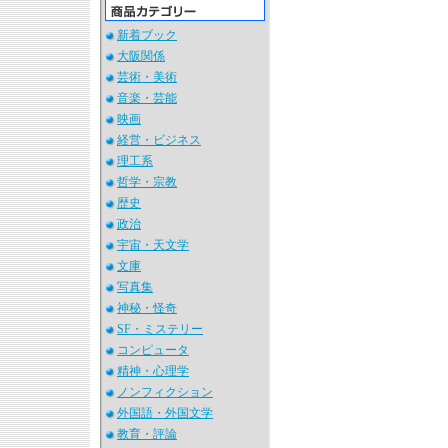
新着ブック
大阪関係
芸術・美術
音楽・芸能
映画
経営・ビジネス
理工系
哲学・宗教
歴史
政治
宇宙・天文学
文庫
写真集
神秘・怪奇
SF・ミステリー
コンピュータ
精神・心理学
ノンフィクション
外国語・外国文学
教育・評論