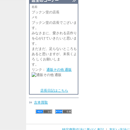
名前
ブックン堂の店長
メモ
ブックン堂の店長でございま
す
みなさまに、愛される店作り
を心がけていきたいと思いま
す。
まだまだ、足らないところも
あると思いますが、末長くよ
ろ しくお願いしま
リンク：
通販その他 通販
店長日記はこちら
古本買取
特定商取引法に基づく表記
｜
支払い方法に