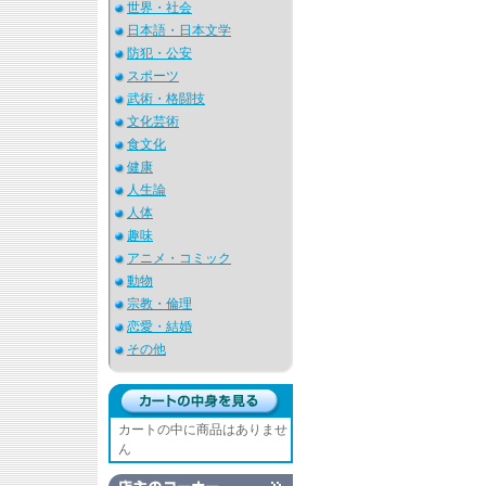
世界・社会
日本語・日本文学
防犯・公安
スポーツ
武術・格闘技
文化芸術
食文化
健康
人生論
人体
趣味
アニメ・コミック
動物
宗教・倫理
恋愛・結婚
その他
カートの中に商品はありませ
ん