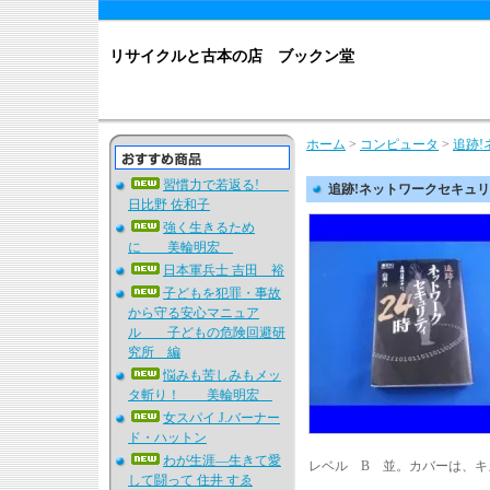
リサイクルと古本の店 ブックン堂
ホーム
>
コンピュータ
>
追跡
習慣力で若返る!
追跡!ネットワークセキュ
日比野 佐和子
強く生きるため
に 美輪明宏
日本軍兵士 吉田 裕
子どもを犯罪・事故
から守る安心マニュア
ル 子どもの危険回避研
究所 編
悩みも苦しみもメッ
タ斬り！ 美輪明宏
女スパイ J.バーナー
ド・ハットン
わが生涯―生きて愛
レベル B 並。カバーは、
して闘って 住井 すゑ