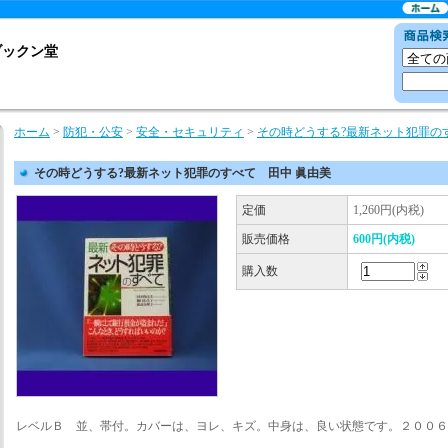
ブックン堂
ホーム
>
防犯・公安
>
安全・セキュリティ
>
その時どうする?最新ネット犯罪の
その時どうする?最新ネット犯罪のすべて 田中 眞由美
定価
1,260円(内税)
販売価格
600円(内税)
購入数
レベルＢ 並、帯付。カバーは、ヨレ、キズ。中身は、良い状態です。２００６