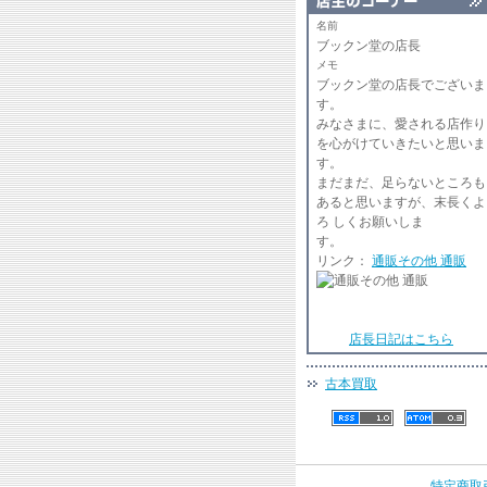
名前
ブックン堂の店長
メモ
ブックン堂の店長でございま
みなさまに、愛される店作り
を心がけていきたいと思いま
まだまだ、足らないところも
あると思いますが、末長くよ
ろ しくお願いしま
リンク：
通販その他 通販
店長日記はこちら
古本買取
特定商取