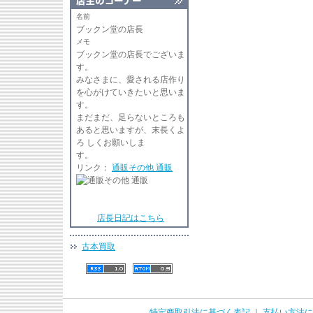
名前
ブックン堂の店長
メモ
ブックン堂の店長でございま
す
みなさまに、愛される店作り
を心がけていきたいと思いま
す。
まだまだ、足らないところも
あると思いますが、末長くよ
ろ しくお願いしま
リンク：
通販その他 通販
店長日記はこちら
古本買取
特定商取引法に基づく表記
｜
支払い方法に