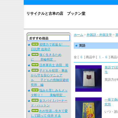
リサイクルと古本の店 ブックン堂
ホーム
>
外国語・外国文学
>
習慣力で若返る!
英語
日比野 佐和子
強く生きるため
全 [
6
] 商品中 [
1
-
6
] 商
に 美輪明宏
日本軍兵士 吉田 裕
英語で日
子どもを犯罪・事故
弓
から守る安心マニュア
英語力が
ル 子どもの危険回避研
究所 編
悩みも苦しみもメッ
タ斬り！ 美輪明宏
一発で身
女スパイ J.バーナー
究所
ド・ハットン
わが生涯―生きて愛
いつ・誰
して闘って 住井 すゑ