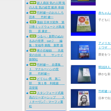
超人鼎談 気の人間 気
の人生 気の経営 船井 幸雄
竹村健一のおもしろ
赤ちゃん
読本 竹村 健一
子どもに
激録 日本大戦争 第
33巻ミッドウェーとガ島攻
防 原 康史
つるべ・新野のぬか
るみの世界 part 2 編
アメリカ
集：笑福亭 鶴瓶 新野 新
ミワザ
蒋介石秘録 共産
歴史をつ
党の台頭 6 サンケイ
新聞社
竹村健一 自選集
明治詩人
１ マクルーハンの世
界 竹村健一
静かな哀
どてらい男 第二
部 第１巻 利殖篇
花登筐
竹村健一
スタンフォード式最
高のリーダーシップ ス
日本で出
ｌチーヴン7・マーフィ重
松