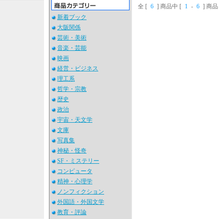
全 [
6
] 商品中 [
1
-
6
] 商
新着ブック
大阪関係
芸術・美術
音楽・芸能
映画
経営・ビジネス
理工系
哲学・宗教
歴史
政治
宇宙・天文学
文庫
写真集
神秘・怪奇
SF・ミステリー
コンピュータ
精神・心理学
ノンフィクション
外国語・外国文学
教育・評論