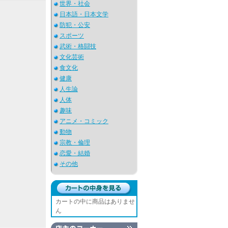
世界・社会
日本語・日本文学
防犯・公安
スポーツ
武術・格闘技
文化芸術
食文化
健康
人生論
人体
趣味
アニメ・コミック
動物
宗教・倫理
恋愛・結婚
その他
カートの中に商品はありませ
ん