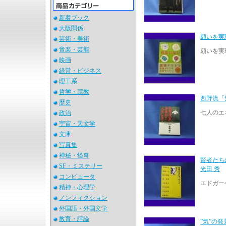
新着ブック
大阪関係
願いを実
芸術・美術
音楽・芸能
願いを実
映画
経営・ビジネス
理工系
哲学・宗教
西野流「
歴史
七人のエ
政治
宇宙・天文学
文庫
写真集
神秘・怪奇
賢者たち
SF・ミステリー
光田 秀
コンピュータ
エドガー
精神・心理学
ノンフィクション
外国語・外国文学
教育・評論
”気”の