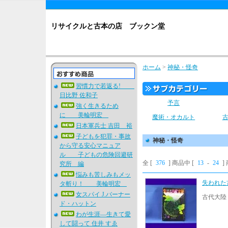
リサイクルと古本の店 ブックン堂
ホーム
>
神秘・怪奇
習慣力で若返る!
日比野 佐和子
予言
強く生きるため
に 美輪明宏
魔術・オカルト
日本軍兵士 吉田 裕
子どもを犯罪・事故
神秘・怪奇
から守る安心マニュア
ル 子どもの危険回避研
全 [
376
] 商品中 [
13
-
24
]
究所 編
悩みも苦しみもメッ
失われた
タ斬り！ 美輪明宏
女スパイ J.バーナー
古代大陸
ド・ハットン
わが生涯―生きて愛
して闘って 住井 すゑ