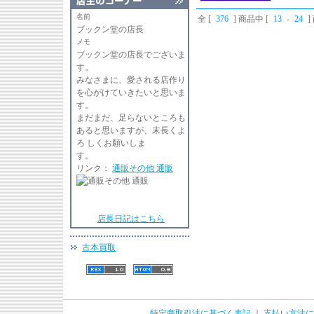
名前
全 [
376
] 商品中 [
13
-
24
ブックン堂の店長
メモ
ブックン堂の店長でございま
す
みなさまに、愛される店作り
を心がけていきたいと思いま
す。
まだまだ、足らないところも
あると思いますが、末長くよ
ろ しくお願いしま
リンク：
通販その他 通販
店長日記はこちら
古本買取
特定商取引法に基づく表記
｜
支払い方法に