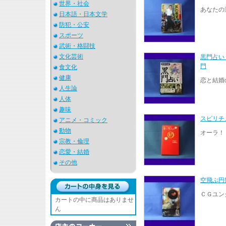
世界・社会
あなたの
日本語・日本文学
防犯・公安
スポーツ
武術・格闘技
文化芸術
黒門占い
門
食文化
健康
恋と結婚
人生論
人体
趣味
スピリチ
アニメ・コミック
動物
オーラ！
宗教・倫理
恋愛・結婚
その他
空飛ぶ円盤
ＣＧユン
カートの中に商品はありませ
ん