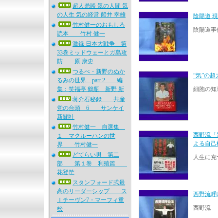
超人鼎談 気の人間 気
の人生 気の経営 船井 幸雄
陰陽道 
竹村健一のおもしろ
陰陽道事
読本 竹村 健一
激録 日本大戦争 第
33巻ミッドウェーとガ島攻
防 原 康史
つるべ・新野のぬか
“気”の
るみの世界 part 2 編
集：笑福亭 鶴瓶 新野 新
細胞の知
蒋介石秘録 共産
党の台頭 6 サンケイ
新聞社
竹村健一 自選集
西野流「
１ マクルーハンの世
よる自己
界 竹村健一
どてらい男 第二
人生に克
部 第１巻 利殖篇
花登筐
スタンフォード式最
高のリーダーシップ ス
西野流呼
ｌチーヴン7・マーフィ重
西野流
松