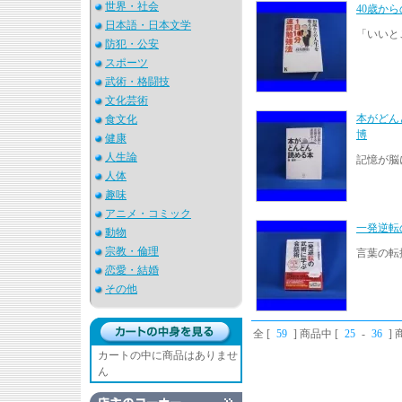
世界・社会
40歳か
日本語・日本文学
「いいと
防犯・公安
スポーツ
武術・格闘技
文化芸術
本がどん
食文化
博
健康
人生論
記憶が脳
人体
趣味
アニメ・コミック
一発逆
動物
宗教・倫理
言葉の転
恋愛・結婚
その他
全 [
59
] 商品中 [
25
-
36
]
カートの中に商品はありませ
ん