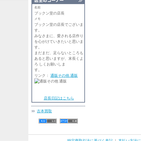
名前
ブックン堂の店長
メモ
ブックン堂の店長でございま
す
みなさまに、愛される店作り
を心がけていきたいと思いま
す。
まだまだ、足らないところも
あると思いますが、末長くよ
ろ しくお願いしま
リンク：
通販その他 通販
店長日記はこちら
古本買取
特定商取引法に基づく表記
｜
支払い方法に