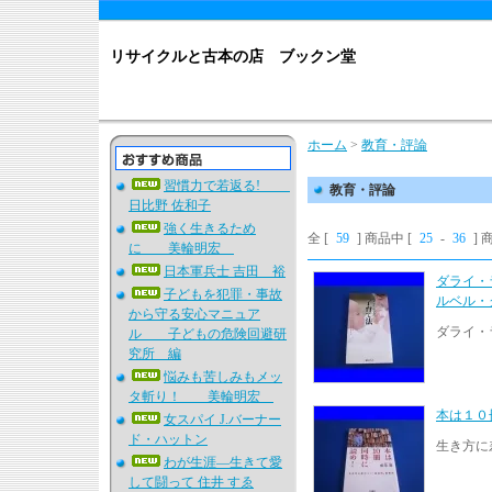
リサイクルと古本の店 ブックン堂
ホーム
>
教育・評論
習慣力で若返る!
教育・評論
日比野 佐和子
強く生きるため
全 [
59
] 商品中 [
25
-
36
]
に 美輪明宏
日本軍兵士 吉田 裕
ダライ・
子どもを犯罪・事故
ルベル・
から守る安心マニュア
ダライ・
ル 子どもの危険回避研
究所 編
悩みも苦しみもメッ
タ斬り！ 美輪明宏
本は１０
女スパイ J.バーナー
ド・ハットン
生き方に
わが生涯―生きて愛
して闘って 住井 すゑ