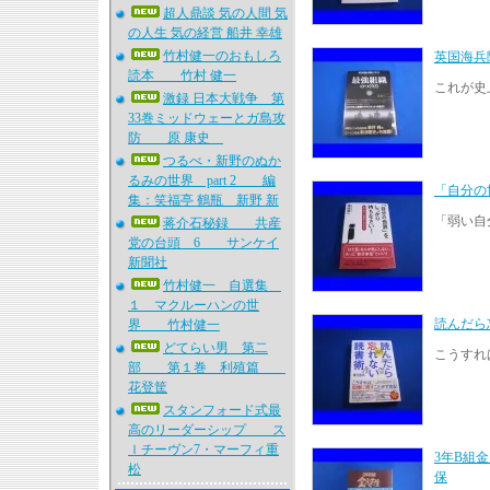
超人鼎談 気の人間 気
の人生 気の経営 船井 幸雄
竹村健一のおもしろ
英国海兵
読本 竹村 健一
これが史
激録 日本大戦争 第
33巻ミッドウェーとガ島攻
防 原 康史
つるべ・新野のぬか
るみの世界 part 2 編
「自分
集：笑福亭 鶴瓶 新野 新
「弱い自
蒋介石秘録 共産
党の台頭 6 サンケイ
新聞社
竹村健一 自選集
１ マクルーハンの世
読んだら
界 竹村健一
どてらい男 第二
こうすれ
部 第１巻 利殖篇
花登筐
スタンフォード式最
高のリーダーシップ ス
ｌチーヴン7・マーフィ重
3年B組
松
保