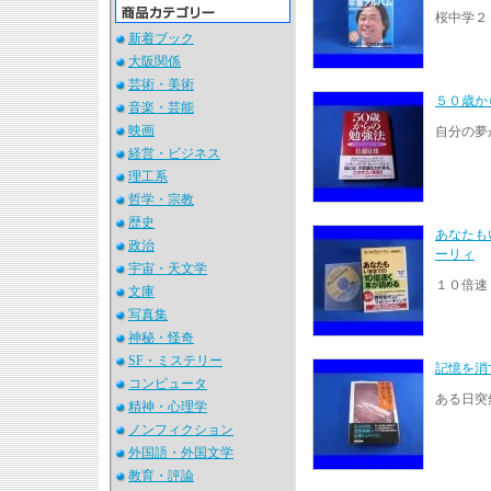
桜中学２
新着ブック
大阪関係
芸術・美術
５０歳
音楽・芸能
映画
自分の夢
経営・ビジネス
理工系
哲学・宗教
歴史
あなたも
政治
ーリィ
宇宙・天文学
１０倍速
文庫
写真集
神秘・怪奇
SF・ミステリー
記憶を消
コンピュータ
ある日突
精神・心理学
ノンフィクション
外国語・外国文学
教育・評論